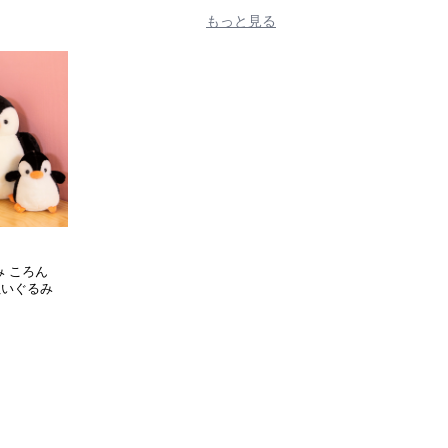
もっと見る
み ころん
ぬいぐるみ