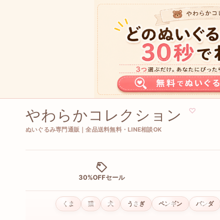
やわらかコレクション
♡
ぬいぐるみ専門通販｜全品送料無料・LINE相談OK
30%OFFセール
くま
猫
犬
うさぎ
ペンギン
パンダ