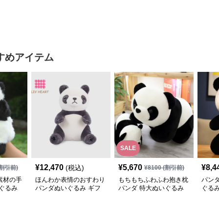
すめアイテム
SALE
¥
12,470
¥
5,670
¥
8,4
(税込)
割引前)
¥
8100
(割引前)
素材の手
ほんわか表情のおすわり
もちもちふわふわ抱き枕
パン
ぐるみ
パンダぬいぐるみ ギフ
パンダ 特大ぬいぐるみ
ぐるみ
ト向け
大人向け