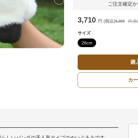
Next slide
ご注文確定か
3,710
円 (税込)
5,300
円 (
サイズ
26cm
購
カー
愛らしいパンダの手人形タイプのぬいぐるみです。