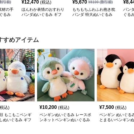
¥
12,470
¥
5,670
¥
8,4
(税込)
割引前)
¥
8100
(割引前)
素材の手
ほんわか表情のおすわり
もちもちふわふわ抱き枕
パン
ぐるみ
パンダぬいぐるみ ギフ
パンダ 特大ぬいぐるみ
ぐるみ
ト向け
大人向け
すすめアイテム
¥
10,200
¥
7,500
(税込)
(税込)
(税込)
顔 もこもこペンギ
ペンギンぬいぐるみ レースボ
ペンギン ぬいぐる
しぬいぐるみ ギフ
ンネットペンギンぬいぐるみ
とまるいペンギン
中サイズ
中サイズ