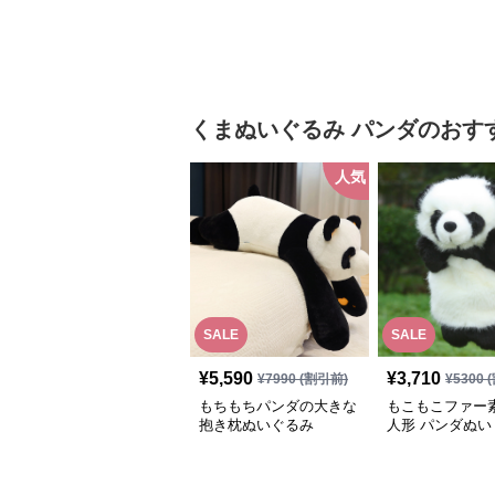
くまぬいぐるみ
パンダ
のおす
人気
SALE
SALE
¥
5,590
¥
3,710
¥
7990
(割引前)
¥
5300
(
もちもちパンダの大きな
もこもこファー
抱き枕ぬいぐるみ
人形 パンダぬい