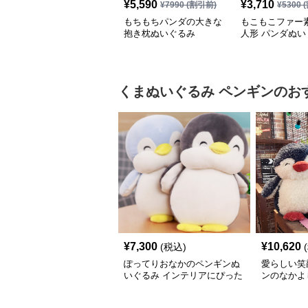
¥
5,590
¥
3,710
¥
7990
(割引前)
¥
5300
(
もちもちパンダの大きな
もこもこファー
抱き枕ぬいぐるみ
人形 パンダぬい
くまぬいぐるみ
ペンギン
のお
¥
7,300
¥
10,620
(税込)
ぽってりおなかのペンギンぬ
愛らしい笑
いぐるみ インテリアにぴった
ンのなかよ
り
ト向け