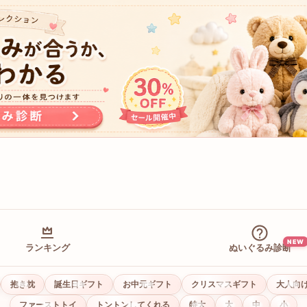
NEW
ランキング
ぬいぐるみ診断
抱き枕
誕生日ギフト
お中元ギフト
クリスマスギフト
大人向
ファーストトイ
トントンしてくれる
特大
大
中
小