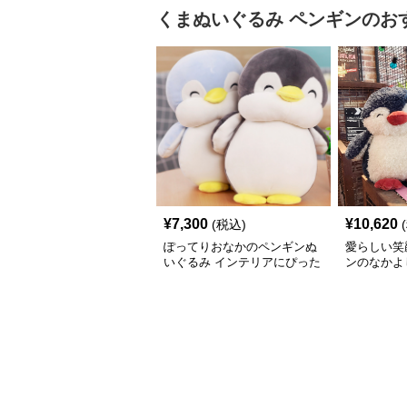
くまぬいぐるみ
ペンギン
のお
¥
7,300
¥
10,620
(税込)
ぽってりおなかのペンギンぬ
愛らしい笑
いぐるみ インテリアにぴった
ンのなかよ
り
ト向け