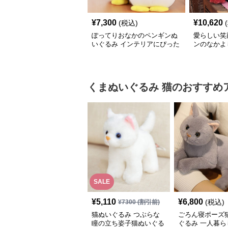
¥
7,300
¥
10,620
(税込)
ぽってりおなかのペンギンぬ
愛らしい笑
いぐるみ インテリアにぴった
ンのなかよ
り
ト向け
くまぬいぐるみ
猫
のおすすめ
SALE
¥
5,110
¥
6,800
(税込)
¥
7300
(割引前)
猫ぬいぐるみ つぶらな
ごろん寝ポーズ
瞳の立ち姿子猫ぬいぐる
ぐるみ 一人暮ら