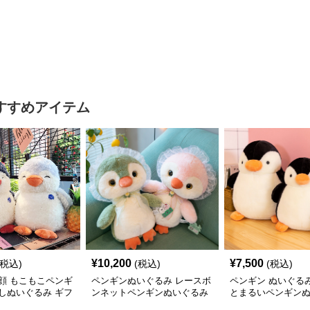
け
いぐるみ ギフト向け
方に
ぬい
すすめアイテム
¥
10,200
¥
7,500
(税込)
(税込)
(税込)
顔 もこもこペンギ
ペンギンぬいぐるみ レースボ
ペンギン ぬいぐる
しぬいぐるみ ギフ
ンネットペンギンぬいぐるみ
とまるいペンギン
中サイズ
中サイズ