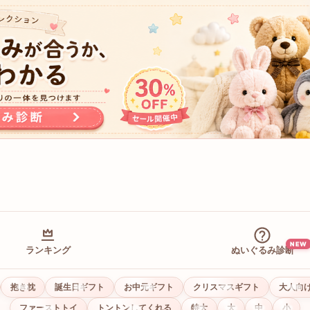
NEW
ランキング
ぬいぐるみ診断
抱き枕
誕生日ギフト
お中元ギフト
クリスマスギフト
大人向
ファーストトイ
トントンしてくれる
特大
大
中
小