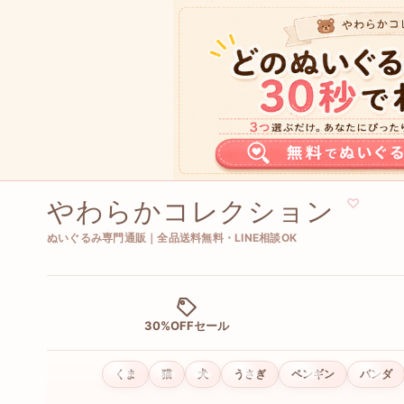
やわらかコレクション
♡
ぬいぐるみ専門通販｜全品送料無料・LINE相談OK
30%OFFセール
くま
猫
犬
うさぎ
ペンギン
パンダ