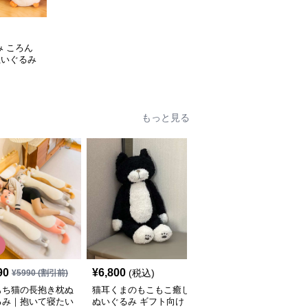
み ころん
ぬいぐるみ
もっと見る
SALE
90
¥
6,800
¥
4,650
(税込)
¥
5990
(割引前)
¥
6640
(割引前)
もち猫の長抱き枕ぬ
猫耳くまのもこもこ癒し
背中トントン癒し猫ぬい
るみ｜抱いて寝たい
ぬいぐるみ ギフト向け
ぐるみ抱き枕 大人の癒