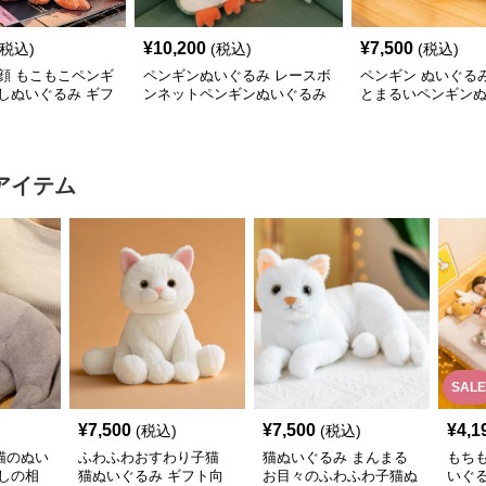
¥
10,200
¥
7,500
(税込)
(税込)
(税込)
顔 もこもこペンギ
ペンギンぬいぐるみ レースボ
ペンギン ぬいぐる
しぬいぐるみ ギフ
ンネットペンギンぬいぐるみ
とまるいペンギン
中サイズ
中サイズ
アイテム
SALE
¥
7,500
¥
7,500
¥
4,1
(税込)
(税込)
猫のぬい
ふわふわおすわり子猫
猫ぬいぐるみ まんまる
もち
しの相
猫ぬいぐるみ ギフト向
お目々のふわふわ子猫ぬ
いぐ