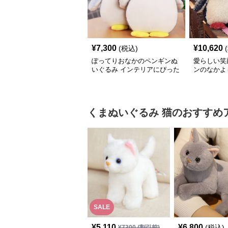
¥
7,300
¥
10,620
(税込)
ぽってりおなかのペンギンぬ
愛らしい笑
いぐるみ インテリアにぴった
ンのなかよ
り
ト向け
くまぬいぐるみ
猫
のおすすめ
SALE
¥
5,110
¥
6,800
(税込)
¥
7300
(割引前)