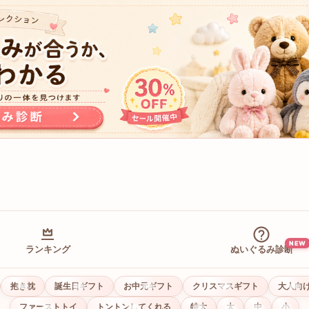
NEW
ランキング
ぬいぐるみ診断
抱き枕
誕生日ギフト
お中元ギフト
クリスマスギフト
大人向
ファーストトイ
トントンしてくれる
特大
大
中
小