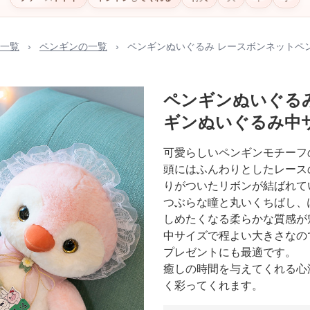
一覧
›
ペンギンの一覧
›
ペンギンぬいぐるみ レースボンネットペ
ペンギンぬいぐる
ギンぬいぐるみ中
可愛らしいペンギンモチーフ
頭にはふんわりとしたレース
りがついたリボンが結ばれて
つぶらな瞳と丸いくちばし、
しめたくなる柔らかな質感が
中サイズで程よい大きさなの
プレゼントにも最適です。
癒しの時間を与えてくれる心
く彩ってくれます。