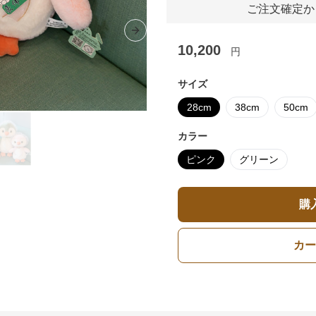
ご注文確定か
Next slide
10,200
円
サイズ
28cm
38cm
50cm
カラー
ピンク
グリーン
購
カー