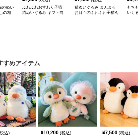
猫のぬい
ふわふわおすわり子猫
猫ぬいぐるみ まんまる
もち
しの相
猫ぬいぐるみ ギフト向
お目々のふわふわ子猫ぬ
いぐ
け
いぐるみ ギフト向け
方に
ぬい
すすめアイテム
¥
10,200
¥
7,500
(税込)
(税込)
(税込)