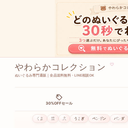
やわらかコレクション
♡
ぬいぐるみ専門通販｜全品送料無料・LINE相談OK
30%OFFセール
くま
猫
犬
うさぎ
ペンギン
パンダ