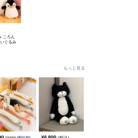
み ころん
ぬいぐるみ
もっと見る
SALE
90
¥
6,800
¥
4,650
(税込)
¥
5990
(割引前)
¥
6640
(割引前)