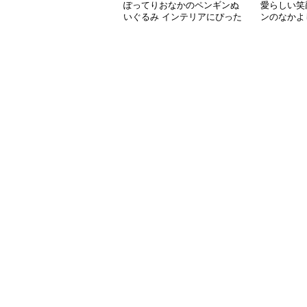
ぽってりおなかのペンギンぬ
愛らしい笑
いぐるみ インテリアにぴった
ンのなかよ
り
ト向け