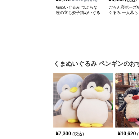
猫ぬいぐるみ つぶらな
ごろん寝ポーズ
瞳の立ち姿子猫ぬいぐる
ぐるみ 一人暮ら
み
棒
くまぬいぐるみ
ペンギン
のお
¥
7,300
¥
10,620
(税込)