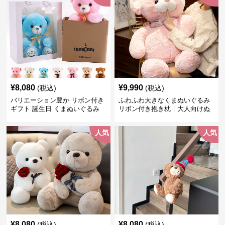
¥
8,080
¥
9,990
(税込)
(税込)
バリエーション豊か リボン付き
ふわふわ大きなくまぬいぐるみ
ギフト 誕生日 くまぬいぐるみ
リボン付き抱き枕｜大人向けぬ
いぐるみ・誕生日プレゼントや
癒しギフトに人気
人気
人気
¥
8,080
¥
8,080
(税込)
(税込)