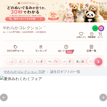
やわらかコレクション
♡
LINE
ぬいぐるみ専門通販｜全品送料無料・LINE相談OK
お気に入り
閲覧履歴
カート
30%OFFセール
ランキング
ぬいぐるみ診断
記事一覧
NEW
›
誕生日ギフト
くま
猫
犬
うさぎ
ペンギン
パンダ
抱き枕
やわらかコレクション TOP
›
誕生日ギフトの一覧
Previous slide
Ne