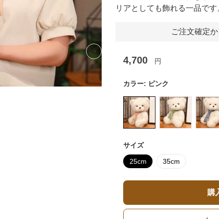
リアとしても飾れる一品です
ご注文確定か
Next slide
4,700
円
カラー:
ピンク
サイズ
25cm
35cm
購