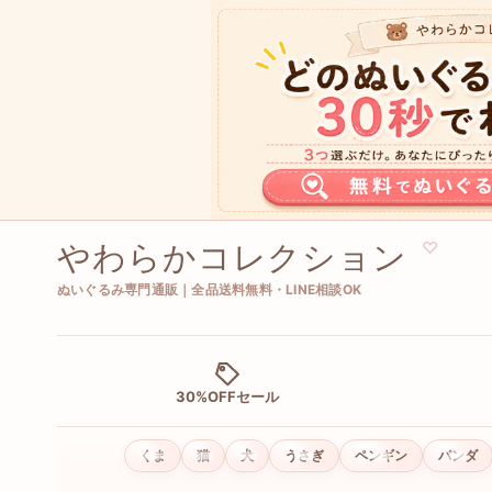
やわらかコレクション
♡
ぬいぐるみ専門通販｜全品送料無料・LINE相談OK
30%OFFセール
くま
猫
犬
うさぎ
ペンギン
パンダ