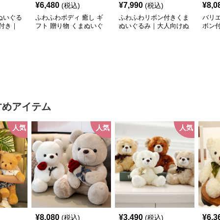
¥
6,480
¥
7,990
¥
8,0
(税込)
(税込)
ぬいぐる
ふわふわボディ 癒し ギ
ふわふわリボン付きくま
バリ
付き｜
フト 贈り物 くまぬいぐ
ぬいぐるみ｜大人向けぬ
ボン
プレゼン
るみ
いぐるみ・誕生日プレゼ
くま
気ぬいぐ
ントや癒しギフトに人気
すめアイテム
人気
人気
人気
¥
8,080
¥
3,490
¥
6,3
(税込)
(税込)