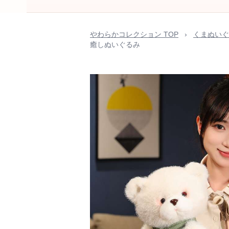
やわらかコレクション TOP
›
くまぬいぐ
癒しぬいぐるみ