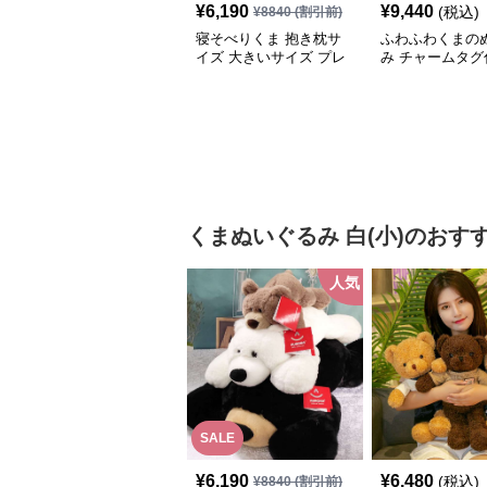
¥
6,190
¥
9,440
(税込)
¥
8840
(割引前)
寝そべりくま 抱き枕サ
ふわふわくまの
イズ 大きいサイズ プレ
み チャームタグ
ゼント
記念日や誕生日
トに選ばれる人
るみ
くまぬいぐるみ
白(小)
のおす
人気
SALE
¥
6,190
¥
6,480
(税込)
¥
8840
(割引前)