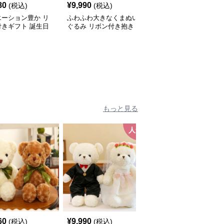
80
¥
9,990
¥
8,080
(税込)
(税込)
(税込)
エーション豊か リ
ふわふわ大きなくまぬい
バラ 毎日に癒しを 癒し
付きギフト 誕生日
ぐるみ リボン付き抱き
ギフト向け くまぬいぐ
ぬいぐるみ
枕｜大人向けぬいぐる
るみ
み・誕生日プレゼントや
癒しギフトに人気
もっと見る
人気
60
¥
9,990
¥
4,700
(税込)
(税込)
(税込)