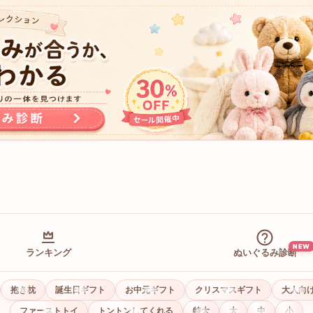
NEW
ランキング
ぬいぐるみ診断
抱き枕
誕生日ギフト
お中元ギフト
クリスマスギフト
大人向
ファーストトイ
トントンしてくれる
特大
大
中
小