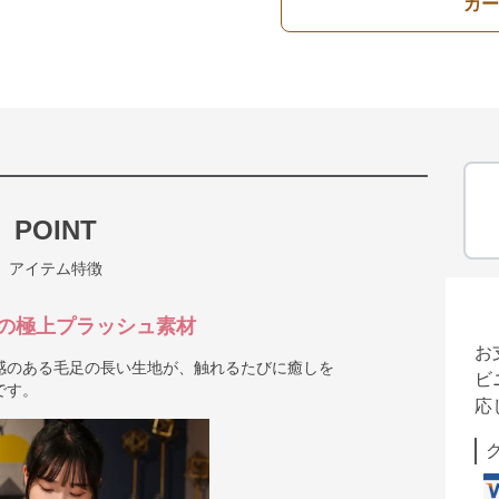
カー
POINT
アイテム特徴
の極上プラッシュ素材
お
感のある毛足の長い生地が、触れるたびに癒しを
ビ
です。
応