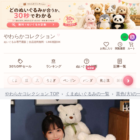
やわらかコレクション
♡
LINE
ぬいぐるみ専門通販｜全品送料無料・LINE相談OK
お気に入り
閲覧履歴
カート
30%OFFセール
ランキング
ぬいぐるみ診断
記事一覧
NEW
›
くま
猫
犬
うさぎ
ペンギン
パンダ
抱き枕
誕生日ギフト
やわらかコレクション TOP
›
くまぬいぐるみの一覧
›
茶色(大)の