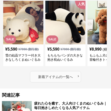
人気
SALE
SALE
¥
5,590
¥
5,590
¥
8,990
(税込
¥
7990
(割引前)
¥
7990
(割引前)
雪の結晶マフラー付き大
もちもちパンダの大きな
もふもふ犬の
きなしろくまぬいぐるみ
抱き枕ぬいぐるみ
首輪付きトイ
抱き枕
かわいい見た
地が魅力のぬ
フト
›
新着アイテムの一覧へ
関連記事
疲れた心を癒す、大人向けくまのぬいぐるみ｜
毎日抱きしめたくなる人気アイテム