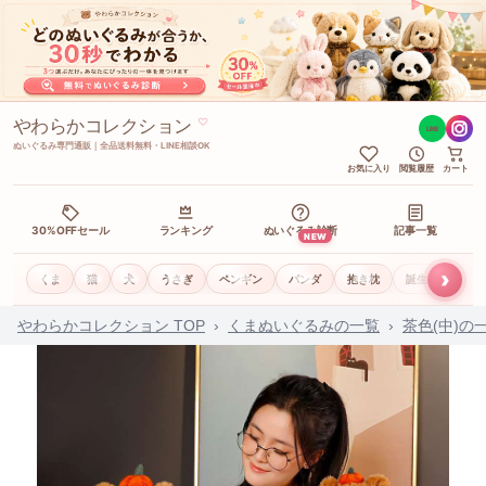
やわらかコレクション
♡
LINE
ぬいぐるみ専門通販｜全品送料無料・LINE相談OK
お気に入り
閲覧履歴
カート
30%OFFセール
ランキング
ぬいぐるみ診断
記事一覧
NEW
›
くま
猫
犬
うさぎ
ペンギン
パンダ
抱き枕
誕生日ギフト
やわらかコレクション TOP
›
くまぬいぐるみの一覧
›
茶色(中)の