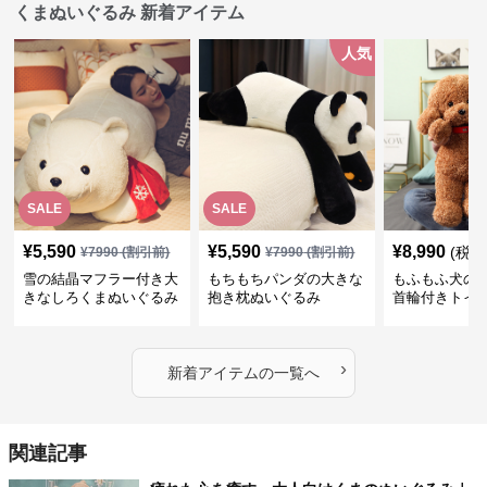
くまぬいぐるみ 新着アイテム
人気
SALE
SALE
¥
5,590
¥
5,590
¥
8,990
(税込
¥
7990
(割引前)
¥
7990
(割引前)
雪の結晶マフラー付き大
もちもちパンダの大きな
もふもふ犬の
きなしろくまぬいぐるみ
抱き枕ぬいぐるみ
首輪付きトイ
抱き枕
かわいい見た
地が魅力のぬ
フト
›
新着アイテムの一覧へ
関連記事