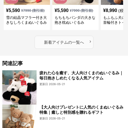
¥
5,590
¥
5,590
¥
8,990
(税込
¥
7990
(割引前)
¥
7990
(割引前)
雪の結晶マフラー付き大
もちもちパンダの大きな
もふもふ犬の
きなしろくまぬいぐるみ
抱き枕ぬいぐるみ
首輪付きトイ
抱き枕
かわいい見た
地が魅力のぬ
フト
›
新着アイテムの一覧へ
関連記事
疲れた心を癒す、大人向けくまのぬいぐるみ｜
毎日抱きしめたくなる人気アイテム
更新日 2026-05-21
【大人向けプレゼントに人気のくまぬいぐるみ
特集｜癒しと特別感を贈れるギフト
更新日 2026-05-21