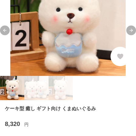
Previous slide
Ne
ケーキ型 癒し ギフト向け くまぬいぐるみ
8,320
円