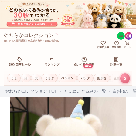
やわらかコレクション
♡
LINE
ぬいぐるみ専門通販｜全品送料無料・LINE相談OK
お気に入り
閲覧履歴
カート
30%OFFセール
ランキング
ぬいぐるみ診断
記事一覧
NEW
›
くま
猫
犬
うさぎ
ペンギン
パンダ
抱き枕
誕生日ギフト
やわらかコレクション TOP
›
くまぬいぐるみの一覧
›
白(中)の一