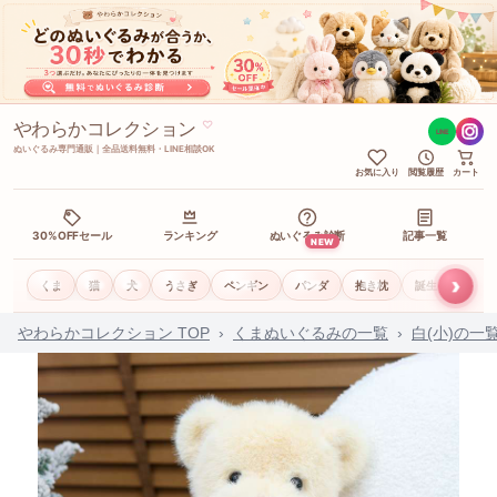
やわらかコレクション
♡
LINE
ぬいぐるみ専門通販｜全品送料無料・LINE相談OK
お気に入り
閲覧履歴
カート
30%OFFセール
ランキング
ぬいぐるみ診断
記事一覧
NEW
›
くま
猫
犬
うさぎ
ペンギン
パンダ
抱き枕
誕生日ギフト
やわらかコレクション TOP
›
くまぬいぐるみの一覧
›
白(小)の一