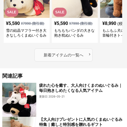
SALE
SALE
¥
5,590
¥
5,590
¥
8,990
(税込
¥
7990
(割引前)
¥
7990
(割引前)
雪の結晶マフラー付き大
もちもちパンダの大きな
もふもふ犬の
きなしろくまぬいぐるみ
抱き枕ぬいぐるみ
首輪付きトイ
抱き枕
かわいい見た
地が魅力のぬ
フト
›
新着アイテムの一覧へ
関連記事
疲れた心を癒す、大人向けくまのぬいぐるみ｜
毎日抱きしめたくなる人気アイテム
更新日 2026-05-21
【大人向けプレゼントに人気のくまぬいぐるみ
特集｜癒しと特別感を贈れるギフト