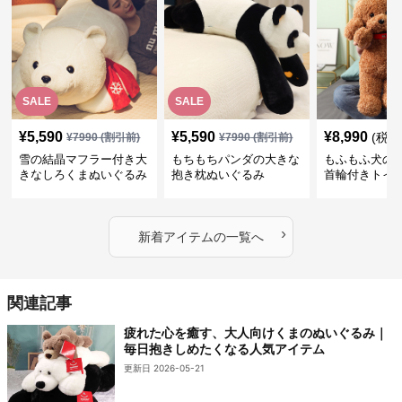
SALE
SALE
¥
5,590
¥
5,590
¥
8,990
(税込
¥
7990
(割引前)
¥
7990
(割引前)
雪の結晶マフラー付き大
もちもちパンダの大きな
もふもふ犬の
きなしろくまぬいぐるみ
抱き枕ぬいぐるみ
首輪付きトイ
抱き枕
かわいい見た
地が魅力のぬ
フト
›
新着アイテムの一覧へ
関連記事
疲れた心を癒す、大人向けくまのぬいぐるみ｜
毎日抱きしめたくなる人気アイテム
更新日 2026-05-21