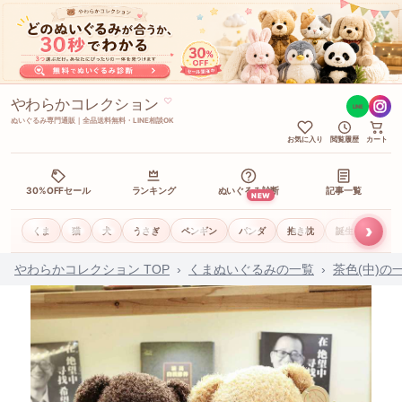
やわらかコレクション
♡
LINE
ぬいぐるみ専門通販｜全品送料無料・LINE相談OK
お気に入り
閲覧履歴
カート
30%OFFセール
ランキング
ぬいぐるみ診断
記事一覧
NEW
›
くま
猫
犬
うさぎ
ペンギン
パンダ
抱き枕
誕生日ギフト
やわらかコレクション TOP
›
くまぬいぐるみの一覧
›
茶色(中)の