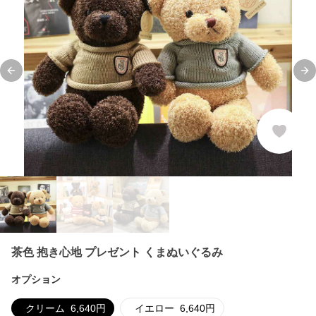
Previous slide
Ne
茶色 抱き心地 プレゼント くまぬいぐるみ
オプション
クリーム
6,640
円
イエロー
6,640
円