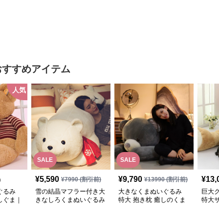
気ぬいぐ
ントや癒しギフトに人気
おすすめアイテム
人気
SALE
SALE
¥
5,590
¥
9,790
¥
13,
)
¥
7990
(割引前)
¥
13990
(割引前)
ぐるみ
雪の結晶マフラー付き大
大きなくまぬいぐるみ
巨大ク
しぐま｜
きなしろくまぬいぐるみ
特大 抱き枕 癒しのくま
特大
プレゼン
抱き枕
｜抱いて寝たい方におす
ギフ
気ぬいぐ
すめのふわふわぬいぐる
るみ