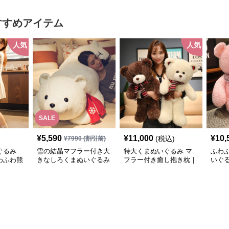
みギフト
すすめアイテム
人気
人気
SALE
¥
5,590
¥
11,000
¥
10,
(税込)
¥
7990
(割引前)
ぐるみ
雪の結晶マフラー付き大
特大くまぬいぐるみ マ
ふわ
わふわ熊
きなしろくまぬいぐるみ
フラー付き癒し抱き枕｜
いぐ
目と抱き
抱き枕
大人向けぬいぐるみ・誕
アセ
いぐるみ
生日プレゼントや癒しギ
日プ
フトに人気
人気