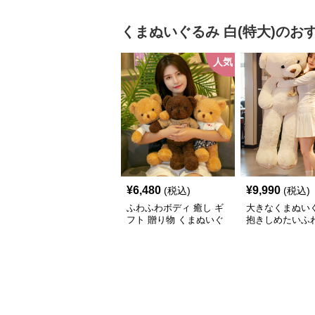
るみ
くまぬいぐるみ
白(特大)
のお
人気
¥
6,480
¥
9,990
(税込)
(税込)
ふわふわボディ 癒し ギ
大きなくまぬい
フト 贈り物 くまぬいぐ
抱きしめたいふ
るみ
｜かわいい見た
心地が魅力のぬ
ギフト