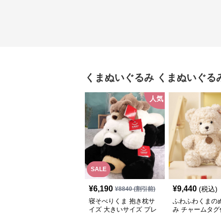
くまぬいぐるみ
くまぬいぐる
人気
SALE
¥
6,190
¥
9,440
(税込)
¥
8840
(割引前)
寝そべりくま 抱き枕サ
ふわふわくまの
イズ 大きいサイズ プレ
み チャームタグ
ゼント
記念日や誕生日