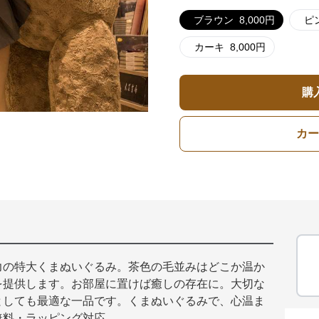
ブラウン
8,000
円
ピ
カーキ
8,000
円
購
カー
力の特大くまぬいぐるみ。茶色の毛並みはどこか温か
を提供します。お部屋に置けば癒しの存在に。大切な
としても最適な一品です。くまぬいぐるみで、心温ま
無料・ラッピング対応。