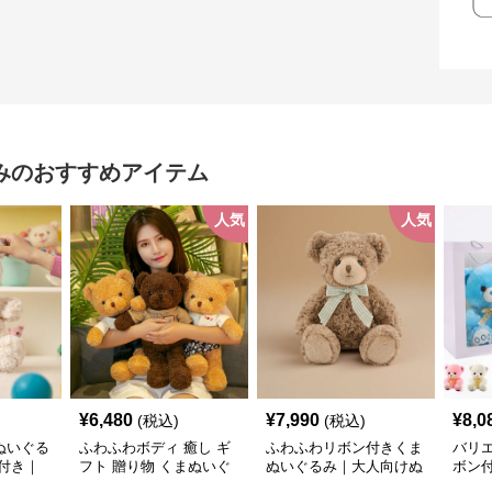
み
のおすすめアイテム
人気
人気
¥
6,480
¥
7,990
¥
8,0
(税込)
(税込)
ぬいぐる
ふわふわボディ 癒し ギ
ふわふわリボン付きくま
バリ
付き｜
フト 贈り物 くまぬいぐ
ぬいぐるみ｜大人向けぬ
ボン
プレゼン
るみ
いぐるみ・誕生日プレゼ
くま