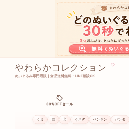
やわらかコレクション
♡
ぬいぐるみ専門通販｜全品送料無料・LINE相談OK
30%OFFセール
くま
猫
犬
うさぎ
ペンギン
パンダ