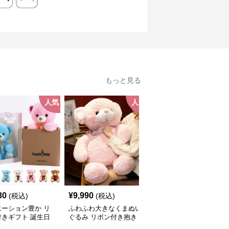
もっと見る
人気
人気
人
80
¥
9,990
¥
8,080
(税込)
(税込)
(税込)
エーション豊か リ
ふわふわ大きなくまぬい
バラ 毎日に癒しを 癒し
付きギフト 誕生日
ぐるみ リボン付き抱き
ギフト向け くまぬいぐ
ぬいぐるみ
枕｜大人向けぬいぐる
るみ