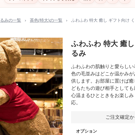
るみの一覧
›
茶色(特大)の一覧
›
ふわふわ 特大 癒し ギフト向け 
ふわふわ 特大 癒
るみ
ふわふわの肌触りと愛らしい
色の毛並みはどこか温かみが
供します。お部屋に置けば癒
どもたちの遊び相手としても
心温まるひとときをお楽しみ
応。
ご注文確定か
Next slide
オプション