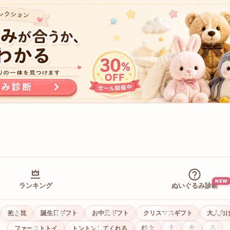
NEW
ランキング
ぬいぐるみ診断
抱き枕
誕生日ギフト
お中元ギフト
クリスマスギフト
大人向
ファーストトイ
トントンしてくれる
特大
大
中
小