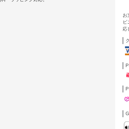
お
ビ
応
P
P
G