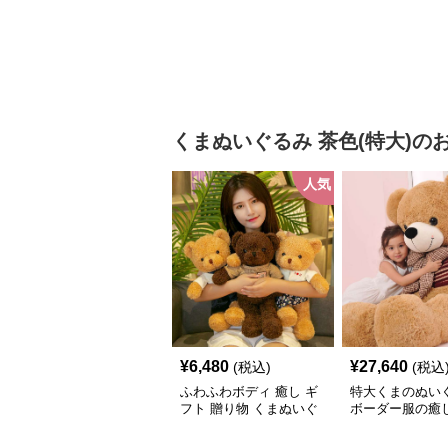
トに選ばれる人
るみ
くまぬいぐるみ
茶色(特大)
の
人気
¥
6,480
¥
27,640
(税込)
(税込
ふわふわボディ 癒し ギ
特大くまのぬい
フト 贈り物 くまぬいぐ
ボーダー服の癒
るみ
記念日や誕生日
トに選ばれる人