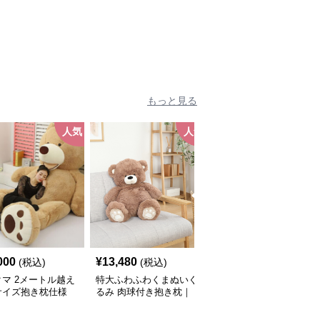
み・誕生日プレゼントや
癒しギフトに人気
もっと見る
人気
人気
000
¥
13,480
¥
8,840
(税込)
(税込)
(税込)
マ 2メートル越え
特大ふわふわくまぬいぐ
マフラー付きくまぬいぐ
サイズ抱き枕仕様
るみ 肉球付き抱き枕｜
るみ 花飾り癒しのくま
ト向け くまぬいぐ
大人女性に人気・インテ
さん｜大人女性に人気・
リアにも映える癒しぬい
インテリアにも映える癒