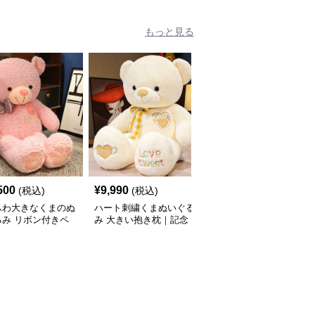
ぐるみ
しぬいぐるみ
もっと見る
500
¥
9,990
¥
7,480
(税込)
(税込)
(税込)
ふわ大きなくまのぬ
ハート刺繍くまぬいぐる
特大くまぬいぐるみ 愛
るみ リボン付きペ
み 大きい抱き枕｜記念
のメッセージベア｜大人
ット｜記念日や誕生
日や誕生日プレゼントに
女性に人気・インテリア
レゼントに選ばれる
選ばれる人気ぬいぐるみ
にも映える癒しぬいぐる
ぬいぐるみ
み