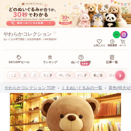
やわらかコレクション
♡
LINE
ぬいぐるみ専門通販｜全品送料無料・LINE相談OK
お気に入り
閲覧履歴
カート
30%OFFセール
ランキング
ぬいぐるみ診断
記事一覧
NEW
›
くま
猫
犬
うさぎ
ペンギン
パンダ
抱き枕
誕生日ギフト
やわらかコレクション TOP
›
くまぬいぐるみの一覧
›
茶色(特大)