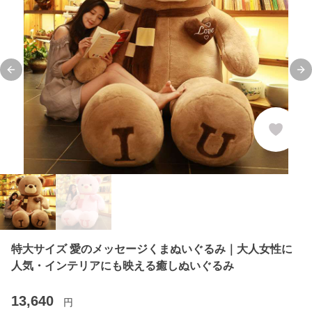
Previous slide
Ne
特大サイズ 愛のメッセージくまぬいぐるみ｜大人女性に
人気・インテリアにも映える癒しぬいぐるみ
13,640
円