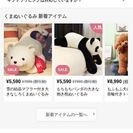
くまぬいぐるみ 新着アイテム
人気
SALE
SALE
¥
5,590
¥
5,590
¥
8,990
(税込
¥
7990
(割引前)
¥
7990
(割引前)
雪の結晶マフラー付き大
もちもちパンダの大きな
もふもふ犬の
きなしろくまぬいぐるみ
抱き枕ぬいぐるみ
首輪付きトイ
抱き枕
かわいい見た
地が魅力のぬ
フト
›
新着アイテムの一覧へ