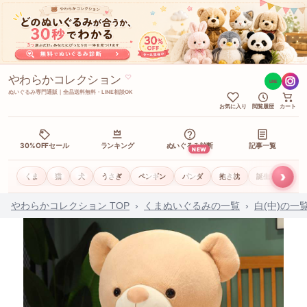
やわらかコレクション
♡
LINE
ぬいぐるみ専門通販｜全品送料無料・LINE相談OK
お気に入り
閲覧履歴
カート
30%OFFセール
ランキング
ぬいぐるみ診断
記事一覧
NEW
›
くま
猫
犬
うさぎ
ペンギン
パンダ
抱き枕
誕生日ギフト
やわらかコレクション TOP
›
くまぬいぐるみの一覧
›
白(中)の一