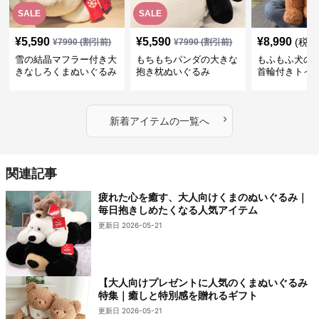
SALE
SALE
¥
5,590
¥
5,590
¥
8,990
(税込
¥
7990
(割引前)
¥
7990
(割引前)
雪の結晶マフラー付き大
もちもちパンダの大きな
もふもふ犬の
きなしろくまぬいぐるみ
抱き枕ぬいぐるみ
首輪付きトイ
抱き枕
かわいい見た
地が魅力のぬ
フト
›
新着アイテムの一覧へ
関連記事
疲れた心を癒す、大人向けくまのぬいぐるみ｜
毎日抱きしめたくなる人気アイテム
更新日 2026-05-21
【大人向けプレゼントに人気のくまぬいぐるみ
特集｜癒しと特別感を贈れるギフト
更新日 2026-05-21