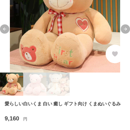
Previous slide
Ne
愛らしい白いくま 白い 癒し ギフト向け くまぬいぐるみ
9,160
円