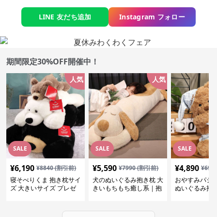
LINE 友だち追加
Instagram フォロー
期間限定30%OFF開催中！
人気
人気
SALE
SALE
SALE
¥
6,190
¥
5,590
¥
4,890
¥
8840
(割引前)
¥
7990
(割引前)
¥
699
寝そべりくま 抱き枕サイ
犬のぬいぐるみ抱き枕 大
おやすみパジ
ズ 大きいサイズ プレゼ
きいもちもち癒し系｜抱
ぬいぐるみ抱
ント
いて寝たい方におすすめ
抱いて寝たい
ぬいぐるみギフト
めのふわふわ
ギフト