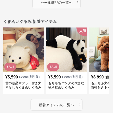
›
セール商品の一覧へ
くまぬいぐるみ 新着アイテム
人気
SALE
SALE
¥
5,590
¥
5,590
¥
8,990
¥
7990
(割引前)
¥
7990
(割引前)
(税込
雪の結晶マフラー付き大
もちもちパンダの大きな
もふもふ犬の
きなしろくまぬいぐるみ
抱き枕ぬいぐるみ
首輪付きトイ
抱き枕
かわいい見た
地が魅力のぬ
フト
›
新着アイテムの一覧へ