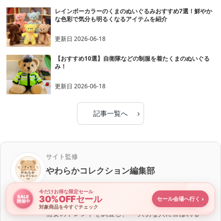
レインボーカラーのくまのぬいぐるみおすすめ7選！鮮やか
な色彩で気分も明るくなるアイテムを紹介
更新日
2026-06-18
【おすすめ10選】自衛隊などの制服を着たくまのぬいぐる
み！
更新日
2026-06-18
›
記事一覧へ
サイト監修
やわらかコレクション編集部
ぬいぐるみやギフト商品に関する情報発信を行う編
今だけお得な限定セール
30%OFFセール
SALE
セール会場へ行く
集チーム。 多数のくまぬいぐるみ商品やプレゼント
›
開催中
対象商品を今すぐチェック
需要のトレンドを調査し、 「大切な人に喜ばれる