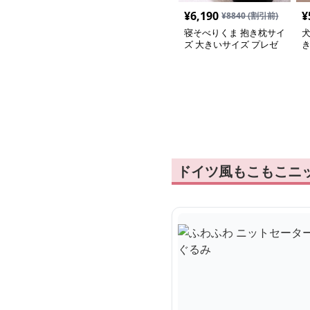
¥
6,190
¥
¥
8840
(割引前)
寝そべりくま 抱き枕サイ
ズ 大きいサイズ プレゼ
ント
ドイツ風もこもこニ