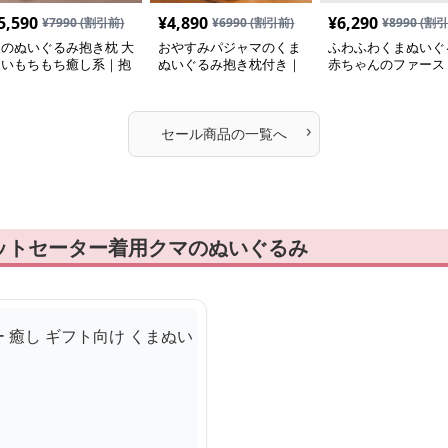
5,590
¥
4,890
¥
6,290
¥
7990
(割引前)
¥
6990
(割引前)
¥
8990
(割引
犬のぬいぐるみ抱き枕 大
おやすみパジャマのくま
ふわふわくまぬいぐ
きいもちもち癒し系｜抱
ぬいぐるみ抱き枕付き｜
赤ちゃんのファース
いて寝たい方におすすめ
抱いて寝たい方におすす
イ｜抱いて寝たい方
ぬいぐるみギフト
めのふわふわぬいぐるみ
すすめ
ギフト
›
セール商品の一覧へ
ットセーター着用クマのぬいぐるみ