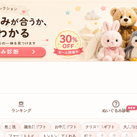
NEW
ランキング
ぬいぐるみ診断
抱き枕
誕生日ギフト
お中元ギフト
クリスマスギフト
大人向
ファーストトイ
トントンしてくれる
特大
大
中
小