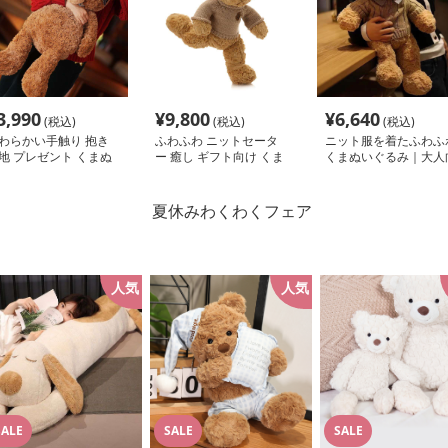
3,990
¥
9,800
¥
6,640
(税込)
(税込)
(税込)
わらかい手触り 抱き
ふわふわ ニットセータ
ニット服を着たふわふ
地 プレゼント くまぬ
ー 癒し ギフト向け くま
くまぬいぐるみ｜大人
ぐるみ
ぬいぐるみ
けぬいぐるみ・誕生日
レゼントや癒しギフト
人気
人気
人気
SALE
SALE
SALE