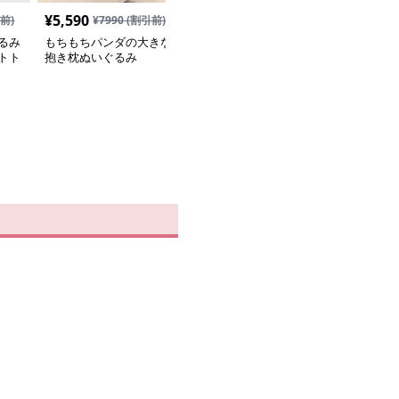
¥
5,590
¥
5,590
前)
¥
7990
(割引前)
¥
7990
(割引前)
るみ
もちもちパンダの大きな
雪の結晶マフラー付き大
トト
抱き枕ぬいぐるみ
きなしろくまぬいぐるみ
にお
抱き枕