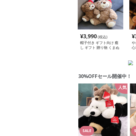
¥
3,990
¥
(税込)
帽子付き ギフト向け 癒
や
し ギフト 贈り物 くまぬ
心
いぐるみ
い
30%OFFセール開催中！
人気
SALE