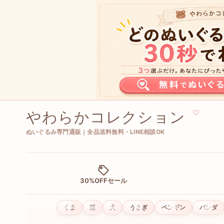
やわらかコレクション
♡
ぬいぐるみ専門通販｜全品送料無料・LINE相談OK
30%OFFセール
くま
猫
犬
うさぎ
ペンギン
パンダ