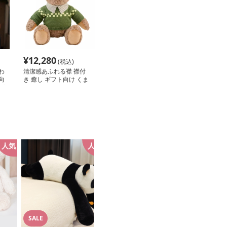
¥
12,280
(税込)
わ
清潔感あふれる襟 襟付
向
き 癒し ギフト向け くま
プ
ぬいぐるみ
に
人気
人気
SALE
SALE