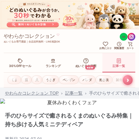
やわらかコレクション
♡
LINE
ぬいぐるみ専門通販｜全品送料無料・LINE相談OK
お気に入り
閲覧履歴
カート
30%OFFセール
ランキング
ぬいぐるみ診断
記事一覧
NEW
›
くま
猫
犬
うさぎ
ペンギン
パンダ
抱き枕
誕生日ギフト
やわらかコレクション TOP
›
記事一覧
›
手のひらサイズで癒され
手のひらサイズで癒されるくまのぬいぐるみ特集｜
持ち歩ける人気ミニテディベア
更新日
2026-07-01