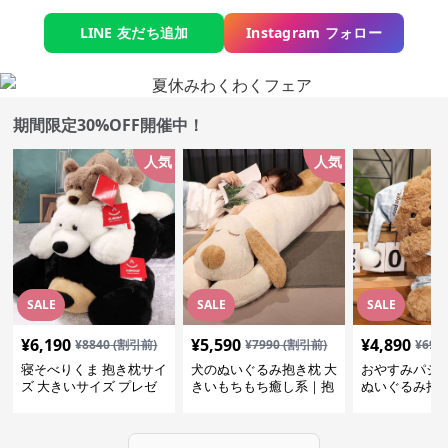
LINE 友だち追加
Instagram フォロー
期間限定30%OFF開催中！
人気
人気
SALE
SALE
SALE
¥
6,190
¥
5,590
¥
4,890
¥
8840
(割引前)
¥
7990
(割引前)
¥
699
寝そべりくま 抱き枕サイ
犬のぬいぐるみ抱き枕 大
おやすみパジ
ズ 大きいサイズ プレゼ
きいもちもち癒し系｜抱
ぬいぐるみ抱
ント
いて寝たい方におすすめ
抱いて寝たい
ぬいぐるみギフト
めのふわふわ
ギフト