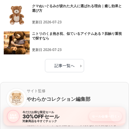
クマぬいぐるみが疲れた大人に選ばれる理由｜癒し効果と
選び方
更新日
2026-07-23
ニトリのくま抱き枕、似ているアイテムある？肌触り重視
で探すなら
更新日
2026-07-23
›
記事一覧へ
サイト監修
やわらかコレクション編集部
ぬいぐるみやギフト商品に関する情報発信を行う編
今だけお得な限定セール
30%OFFセール
SALE
集チーム。 多数のくまぬいぐるみ商品やプレゼント
セール会場へ行く
›
開催中
対象商品を今すぐチェック
需要のトレンドを調査し、 「大切な人に喜ばれる