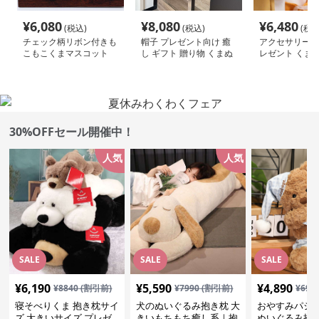
¥
6,080
¥
8,080
¥
6,480
(税込)
(税込)
(税込
チェック柄リボン付きも
帽子 プレゼント向け 癒
アクセサリー 誕
こもこくまマスコット
し ギフト 贈り物 くまぬ
レゼント くま
いぐるみ
み
30%OFFセール開催中！
人気
人気
SALE
SALE
SALE
¥
6,190
¥
5,590
¥
4,890
¥
8840
(割引前)
¥
7990
(割引前)
¥
699
寝そべりくま 抱き枕サイ
犬のぬいぐるみ抱き枕 大
おやすみパジ
ズ 大きいサイズ プレゼ
きいもちもち癒し系｜抱
ぬいぐるみ抱