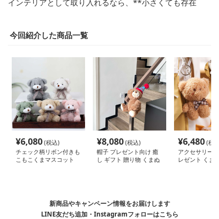
インテリアとして取り入れるなら、**小さくても存在
今回紹介した商品一覧
¥
6,080
¥
8,080
¥
6,480
(税込)
(税込)
(税込
チェック柄リボン付きも
帽子 プレゼント向け 癒
アクセサリー 誕
こもこくまマスコット
し ギフト 贈り物 くまぬ
レゼント くま
いぐるみ
み
新商品やキャンペーン情報をお届けします
LINE友だち追加・Instagramフォローはこちら