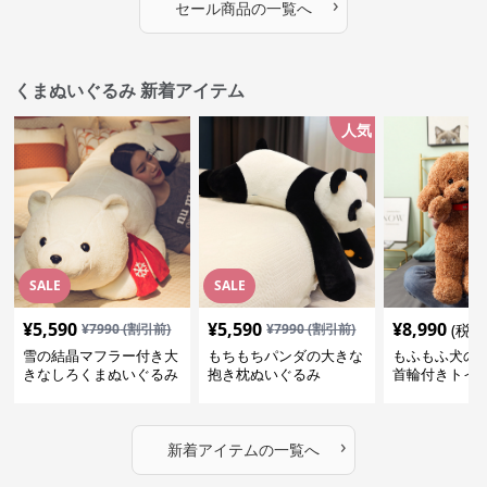
›
セール商品の一覧へ
くまぬいぐるみ 新着アイテム
人気
SALE
SALE
¥
5,590
¥
5,590
¥
8,990
¥
7990
(割引前)
¥
7990
(割引前)
(税込
雪の結晶マフラー付き大
もちもちパンダの大きな
もふもふ犬の
きなしろくまぬいぐるみ
抱き枕ぬいぐるみ
首輪付きトイ
抱き枕
かわいい見た
地が魅力のぬ
フト
›
新着アイテムの一覧へ