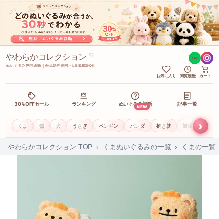
やわらかコレクション
♡
LINE
ぬいぐるみ専門通販｜全品送料無料・LINE相談OK
お気に入り
閲覧履歴
カート
30%OFFセール
ランキング
ぬいぐるみ診断
記事一覧
NEW
›
くま
猫
犬
うさぎ
ペンギン
パンダ
抱き枕
誕生日ギフト
やわらかコレクション TOP
›
くまぬいぐるみの一覧
›
くまの一覧