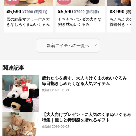
¥
5,590
¥
5,590
¥
8,990
(税込
¥
7990
(割引前)
¥
7990
(割引前)
雪の結晶マフラー付き大
もちもちパンダの大きな
もふもふ犬の
きなしろくまぬいぐるみ
抱き枕ぬいぐるみ
首輪付きトイ
抱き枕
かわいい見た
地が魅力のぬ
フト
›
新着アイテムの一覧へ
関連記事
疲れた心を癒す、大人向けくまのぬいぐるみ｜
毎日抱きしめたくなる人気アイテム
更新日 2026-05-21
【大人向けプレゼントに人気のくまぬいぐるみ
特集｜癒しと特別感を贈れるギフト
更新日 2026-05-21