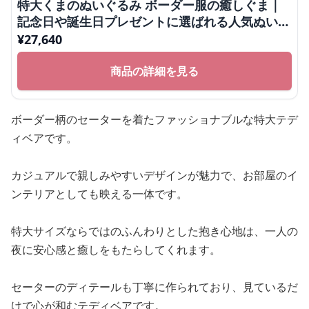
特大くまのぬいぐるみ ボーダー服の癒しぐま｜
記念日や誕生日プレゼントに選ばれる人気ぬいぐ
るみ
¥
27,640
商品の詳細を見る
ボーダー柄のセーターを着たファッショナブルな特大テデ
ィベアです。
カジュアルで親しみやすいデザインが魅力で、お部屋のイ
ンテリアとしても映える一体です。
特大サイズならではのふんわりとした抱き心地は、一人の
夜に安心感と癒しをもたらしてくれます。
セーターのディテールも丁寧に作られており、見ているだ
けで心が和むテディベアです。