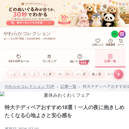
やわらかコレクション
♡
LINE
ぬいぐるみ専門通販｜全品送料無料・LINE相談OK
お気に入り
閲覧履歴
カート
30%OFFセール
ランキング
ぬいぐるみ診断
記事一覧
NEW
›
くま
猫
犬
うさぎ
ペンギン
パンダ
抱き枕
誕生日ギフト
やわらかコレクション TOP
›
記事一覧
›
特大テディベアおすすめ
特大テディベアおすすめ18選！一人の夜に抱きしめ
たくなる心地よさと安心感を
更新日
2026-07-01