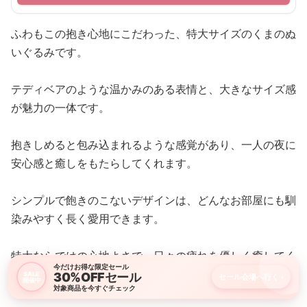
ふわもこの抱き心地にこだわった、特大サイズのくまのぬ
いぐるみです。
テディベアのような温かみのある表情と、大きなサイズ感
が魅力の一体です。
抱きしめると包み込まれるような感覚があり、一人の夜に
安心感と癒しをもたらしてくれます。
シンプルで飽きのこないデザインは、どんなお部屋にも馴
染みやすく長く愛用できます。
特大ならではの心地よさで、日々の疲れを優しく癒してく
今だけお得な限定セール
れる存在です。
30%OFFセール
SALE
セール会場へ行く
›
開催中
対象商品を今すぐチェック