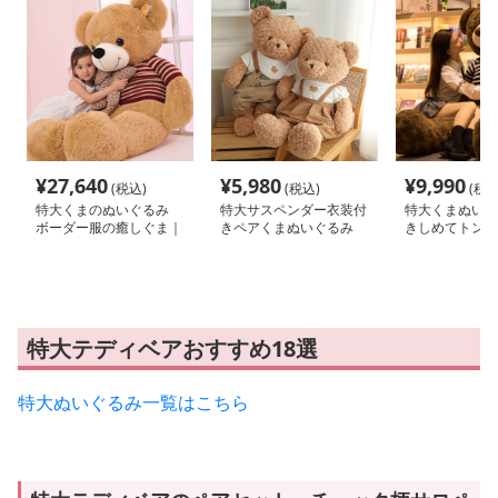
¥
27,640
¥
5,980
¥
9,990
(税込)
(税込)
(税込
特大くまのぬいぐるみ
特大サスペンダー衣装付
特大くまぬいぐ
ボーダー服の癒しぐま｜
きペアくまぬいぐるみ
きしめてトント
記念日や誕生日プレゼン
くま｜記念日や
トに選ばれる人気ぬいぐ
レゼントに選ば
るみ
ぬいぐるみ
特大テディベアおすすめ18選
特大ぬいぐるみ一覧はこちら