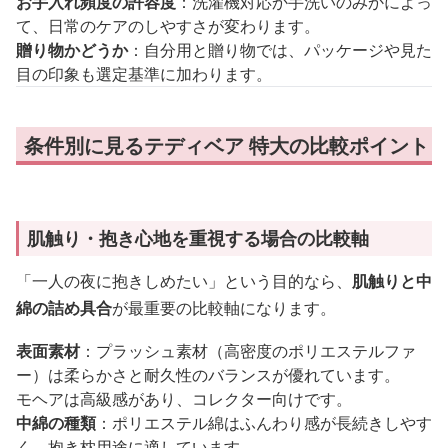
お手入れ頻度の許容度
：洗濯機対応か手洗いのみかによっ
て、日常のケアのしやすさが変わります。
贈り物かどうか
：自分用と贈り物では、パッケージや見た
目の印象も選定基準に加わります。
条件別に見るテディベア 特大の比較ポイント
肌触り・抱き心地を重視する場合の比較軸
「一人の夜に抱きしめたい」という目的なら、
肌触りと中
綿の詰め具合
が最重要の比較軸になります。
表面素材
：プラッシュ素材（高密度のポリエステルファ
ー）は柔らかさと耐久性のバランスが優れています。
モヘアは高級感があり、コレクター向けです。
中綿の種類
：ポリエステル綿はふんわり感が長続きしやす
く、抱き枕用途に適しています。