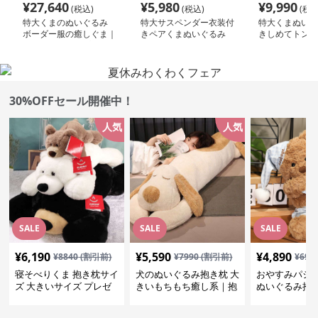
¥
27,640
¥
5,980
¥
9,990
(税込)
(税込)
(税込
特大くまのぬいぐるみ
特大サスペンダー衣装付
特大くまぬいぐ
ボーダー服の癒しぐま｜
きペアくまぬいぐるみ
きしめてトント
記念日や誕生日プレゼン
くま｜記念日や
トに選ばれる人気ぬいぐ
レゼントに選ば
るみ
ぬいぐるみ
30%OFFセール開催中！
人気
人気
SALE
SALE
SALE
¥
6,190
¥
5,590
¥
4,890
¥
8840
(割引前)
¥
7990
(割引前)
¥
699
寝そべりくま 抱き枕サイ
犬のぬいぐるみ抱き枕 大
おやすみパジ
ズ 大きいサイズ プレゼ
きいもちもち癒し系｜抱
ぬいぐるみ抱
ント
いて寝たい方におすすめ
抱いて寝たい
ぬいぐるみギフト
めのふわふわ