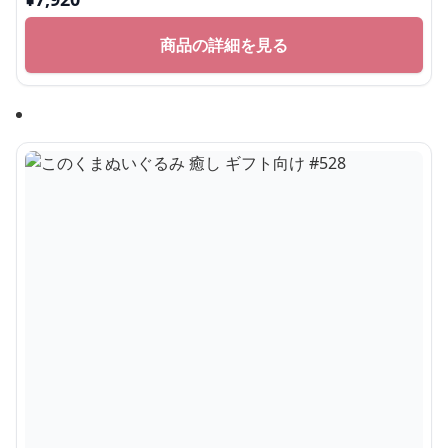
ペアコーデがかわいいくま抱き枕ぬいぐるみ｜大
人向けぬいぐるみ・誕生日プレゼントや癒しギフ
トに人気
¥
7,920
商品の詳細を見る