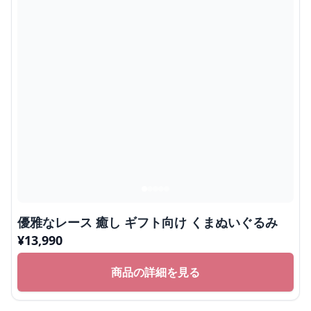
大きなくまぬいぐるみ 抱きしめたいふわふわ熊
｜かわいい見た目と抱き心地が魅力のぬいぐるみ
ギフト
¥
9,990
商品の詳細を見る
プレゼントにおすすめ