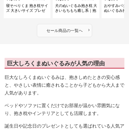
30%OFFセール開催中！
人気
人気
SALE
SALE
SALE
¥
6,190
¥
5,590
¥
4,890
¥
8840
(割引前)
¥
7990
(割引前)
¥
699
寝そべりくま 抱き枕サイ
犬のぬいぐるみ抱き枕 大
おやすみパジ
ズ 大きいサイズ プレゼ
きいもちもち癒し系｜抱
ぬいぐるみ抱