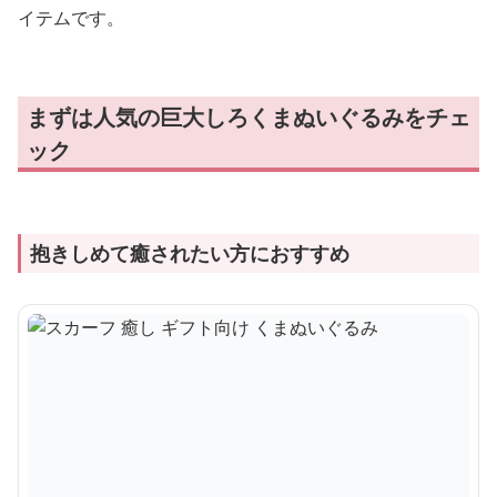
ント
いて寝たい方におすすめ
抱いて寝たい
ぬいぐるみギフト
めのふわふわ
ギフト
›
セール商品の一覧へ
巨大しろくまぬいぐるみが人気の理由
巨大なしろくまぬいぐるみは、抱きしめたときの安心感
と、やさしい表情に癒されることから子どもから大人まで
人気があります。
ベッドやソファに置くだけでお部屋が温かい雰囲気にな
り、抱き枕やインテリアとしても活躍します。
誕生日や記念日のプレゼントとしても選ばれている人気ア
イテムです。