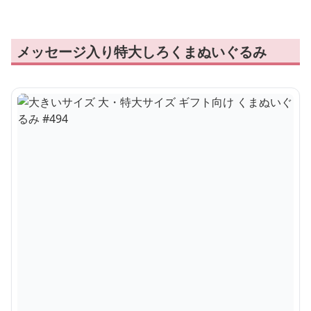
花飾りリボン付きふわふわくまぬいぐるみ｜大人
女性に人気・インテリアにも映える癒しぬいぐる
み
¥
10,000
商品の詳細を見る
個性的なコスチュームが目を引くしろくまぬいぐるみで
す。
かわいらしいデザインで、お部屋のアクセントとしても存
在感があります。