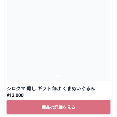
水玉模様のスカーフがかわいらしいしろくまぬいぐるみで
す。
ふわふわの手触りと抱きしめやすいサイズ感で、毎日の癒
しアイテムとして人気があります。
添い寝できる巨大サイズのしろくまぬいぐる
み