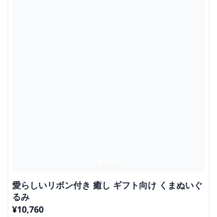
商品の詳細を見る
レースやリボンで華やかに飾られたしろくまぬいぐるみで
す。
特大サイズながら上品なデザインで、お部屋を華やかに彩
ります。
プレゼントや記念日のギフトにもぴったりです。
特大水玉スカーフ付きしろくまぬいぐるみ