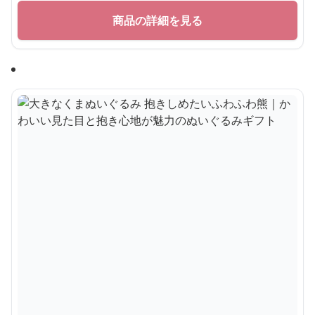
寝そべりポーズ 大きいサイズ プレゼント くまぬ
いぐるみ｜大人女性に人気・インテリアにも映え
る癒しぬいぐるみ
¥
8,600
商品の詳細を見る