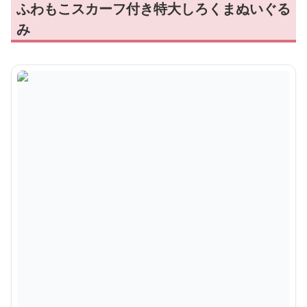
大きなハートくまぬいぐるみ 愛情たっぷり特大
熊｜誕生日プレゼントや癒しギフトに人気
¥
11,360
商品の詳細を見る
ふわもこスカーフ付き特大しろくまぬいぐる
み