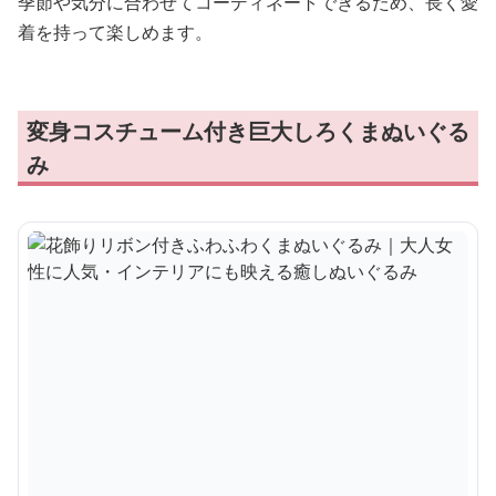
ペアコーデがかわいいくま抱き枕ぬいぐるみ｜大
人向けぬいぐるみ・誕生日プレゼントや癒しギフ
トに人気
¥
7,920
商品の詳細を見る
洋服の着せ替えを楽しめる巨大しろくまぬいぐるみです。
季節や気分に合わせてコーディネートできるため、長く愛
着を持って楽しめます。