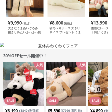
てください。
今回紹介する商品一覧
¥
9,990
¥
8,600
¥
13,990
(税込)
(税込)
(税
大きなくまぬいぐるみ
寝そべりポーズ 大きい
優雅なレース 癒
抱きしめたいふわふわ熊
サイズ プレゼント くま
ト向け くまぬ
｜かわいい見た目と抱き
ぬいぐるみ｜大人女性に
心地が魅力のぬいぐるみ
人気・インテリアにも映
ギフト
える癒しぬいぐるみ