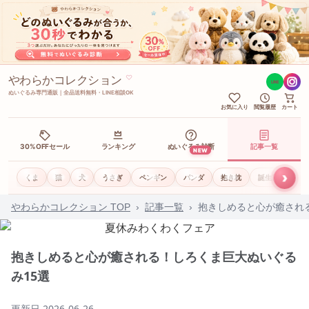
やわらかコレクション
♡
LINE
ぬいぐるみ専門通販｜全品送料無料・LINE相談OK
お気に入り
閲覧履歴
カート
30%OFFセール
ランキング
ぬいぐるみ診断
記事一覧
NEW
›
くま
猫
犬
うさぎ
ペンギン
パンダ
抱き枕
誕生日ギフト
やわらかコレクション TOP
›
記事一覧
›
抱きしめると心が癒され