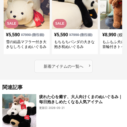
SALE
SALE
¥
5,590
¥
5,590
¥
8,990
(税込
¥
7990
(割引前)
¥
7990
(割引前)
雪の結晶マフラー付き大
もちもちパンダの大きな
もふもふ犬の
きなしろくまぬいぐるみ
抱き枕ぬいぐるみ
首輪付きトイ
抱き枕
かわいい見た
地が魅力のぬ
フト
›
新着アイテムの一覧へ
関連記事
疲れた心を癒す、大人向けくまのぬいぐるみ｜
毎日抱きしめたくなる人気アイテム
更新日 2026-05-21