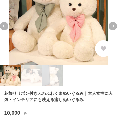
Previous slide
Ne
花飾りリボン付きふわふわくまぬいぐるみ｜大人女性に人
気・インテリアにも映える癒しぬいぐるみ
10,000
円