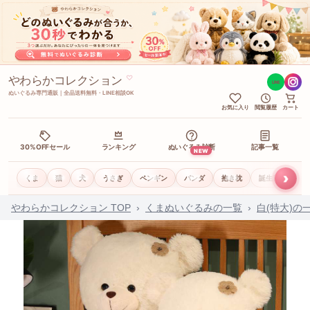
やわらかコレクション
♡
LINE
ぬいぐるみ専門通販｜全品送料無料・LINE相談OK
お気に入り
閲覧履歴
カート
30%OFFセール
ランキング
ぬいぐるみ診断
記事一覧
NEW
›
くま
猫
犬
うさぎ
ペンギン
パンダ
抱き枕
誕生日ギフト
やわらかコレクション TOP
›
くまぬいぐるみの一覧
›
白(特大)の