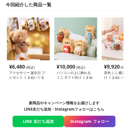
今回紹介した商品一覧
¥
6,480
¥
10,000
¥
9,920
(税込)
(税込)
(税込
アクセサリー 誕生日 プ
パソコンの上に飾れる
茶色ミニ 癒し 
レゼント くまぬいぐる
ミニ ギフト向け くまぬ
け くまぬいぐ
み
いぐるみ
新商品やキャンペーン情報をお届けします
LINE友だち追加・Instagramフォローはこちら
LINE 友だち追加
Instagram フォロー