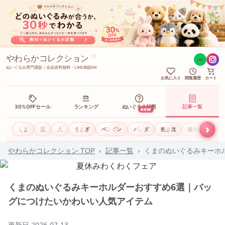
やわらかコレクション
♡
LINE
ぬいぐるみ専門通販｜全品送料無料・LINE相談OK
お気に入り
閲覧履歴
カート
30%OFFセール
ランキング
ぬいぐるみ診断
記事一覧
NEW
›
くま
猫
犬
うさぎ
ペンギン
パンダ
抱き枕
誕生日ギフト
やわらかコレクション TOP
›
記事一覧
›
くまのぬいぐるみキーホ
くまのぬいぐるみキーホルダーおすすめ6選｜バッ
グにつけたいかわいい人気アイテム
更新日
2026-07-13