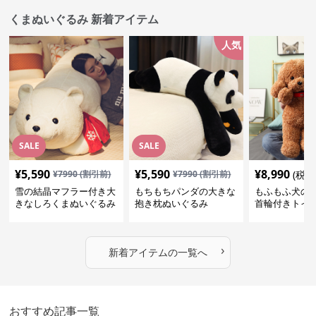
くまぬいぐるみ 新着アイテム
人気
SALE
SALE
¥
5,590
¥
5,590
¥
8,990
¥
7990
(割引前)
¥
7990
(割引前)
(税込
雪の結晶マフラー付き大
もちもちパンダの大きな
もふもふ犬の
きなしろくまぬいぐるみ
抱き枕ぬいぐるみ
首輪付きトイ
抱き枕
かわいい見た
地が魅力のぬ
フト
›
新着アイテムの一覧へ
おすすめ記事一覧