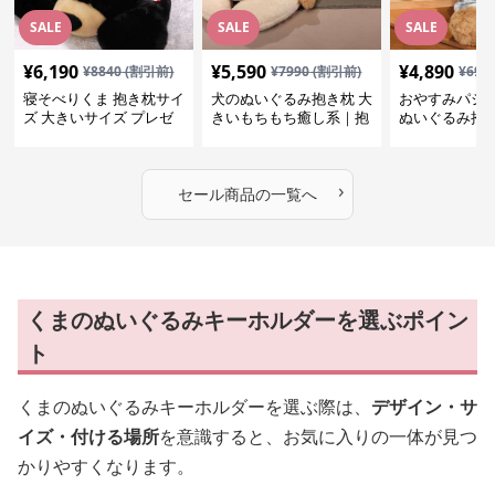
SALE
SALE
SALE
¥
6,190
¥
5,590
¥
4,890
¥
8840
(割引前)
¥
7990
(割引前)
¥
699
寝そべりくま 抱き枕サイ
犬のぬいぐるみ抱き枕 大
おやすみパジ
ズ 大きいサイズ プレゼ
きいもちもち癒し系｜抱
ぬいぐるみ抱
ント
いて寝たい方におすすめ
抱いて寝たい
ぬいぐるみギフト
めのふわふわ
ギフト
›
セール商品の一覧へ
くまのぬいぐるみキーホルダーを選ぶポイン
ト
くまのぬいぐるみキーホルダーを選ぶ際は、
デザイン・サ
イズ・付ける場所
を意識すると、お気に入りの一体が見つ
かりやすくなります。