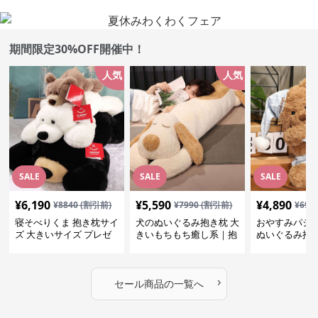
期間限定30%OFF開催中！
人気
人気
SALE
SALE
SALE
¥
6,190
¥
5,590
¥
4,890
¥
8840
(割引前)
¥
7990
(割引前)
¥
699
寝そべりくま 抱き枕サイ
犬のぬいぐるみ抱き枕 大
おやすみパジ
ズ 大きいサイズ プレゼ
きいもちもち癒し系｜抱
ぬいぐるみ抱
ント
いて寝たい方におすすめ
抱いて寝たい
ぬいぐるみギフト
めのふわふわ
ギフト
›
セール商品の一覧へ