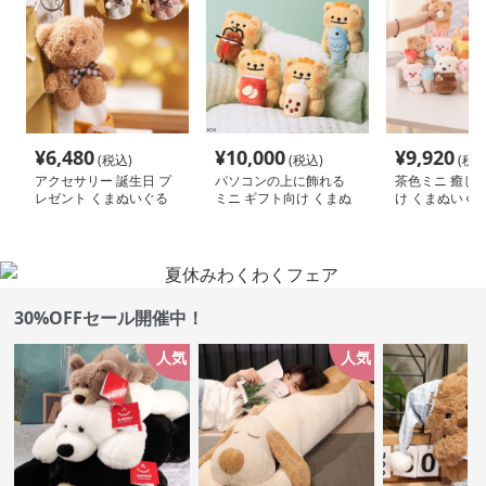
¥
6,480
¥
10,000
¥
9,920
(税込)
(税込)
(税込
アクセサリー 誕生日 プ
パソコンの上に飾れる
茶色ミニ 癒し 
レゼント くまぬいぐる
ミニ ギフト向け くまぬ
け くまぬいぐ
み
いぐるみ
30%OFFセール開催中！
人気
人気