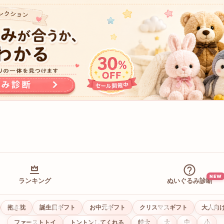
NEW
ランキング
ぬいぐるみ診断
抱き枕
誕生日ギフト
お中元ギフト
クリスマスギフト
大人向
ファーストトイ
トントンしてくれる
特大
大
中
小