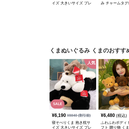
イズ 大きいサイズ プレ
み チャームタグ
ゼント
記念日や誕生日
トに選ばれる人
るみ
くまぬいぐるみ
くま
のおすす
人気
SALE
¥
6,190
¥
6,480
(税込)
¥
8840
(割引前)
寝そべりくま 抱き枕サ
ふわふわボディ 
イズ 大きいサイズ プレ
フト 贈り物 く