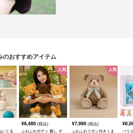
み
のおすすめアイテム
人気
人気
¥
6,480
¥
7,990
¥
8,0
(税込)
(税込)
ぬいぐる
ふわふわボディ 癒し ギ
ふわふわリボン付きくま
バリ