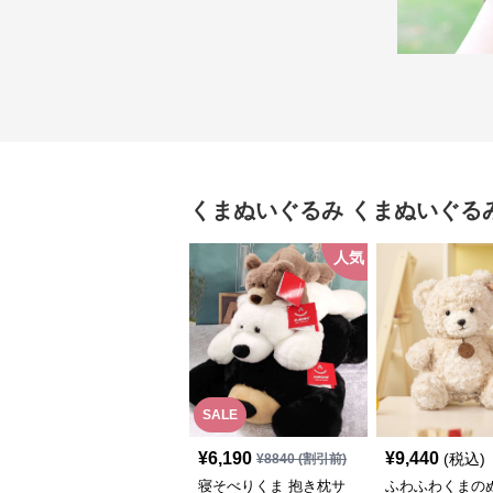
くまぬいぐるみ
くまぬいぐる
人気
SALE
¥
6,190
¥
9,440
(税込)
¥
8840
(割引前)
寝そべりくま 抱き枕サ
ふわふわくまの