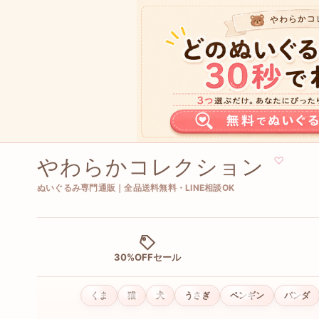
やわらかコレクション
♡
ぬいぐるみ専門通販｜全品送料無料・LINE相談OK
30%OFFセール
くま
猫
犬
うさぎ
ペンギン
パンダ