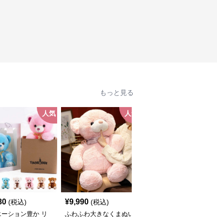
もっと見る
人気
人気
人
80
¥
9,990
¥
8,080
(税込)
(税込)
(税込)
エーション豊か リ
ふわふわ大きなくまぬい
バラ 毎日に癒しを 癒し