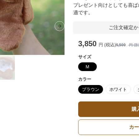
プレゼント向けとしても喜ば
適です。
ご注文確定か
Next slide
3,850
円 (税込)
5,500
円 (
サイズ
M
カラー
ブラウン
ホワイト
購
カー