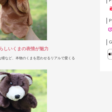
P
P
G
らしいくまの表情が魅力
な瞳など、本物のくまを思わせるリアルで愛くる
。