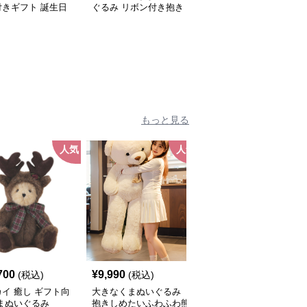
付きギフト 誕生日
ぐるみ リボン付き抱き
ギフト向け くまぬいぐ
ぬいぐるみ
枕｜大人向けぬいぐる
るみ
み・誕生日プレゼントや
癒しギフトに人気
もっと見る
人気
人気
人
700
¥
9,990
¥
27,640
(税込)
(税込)
(税込)
イ 癒し ギフト向
大きなくまぬいぐるみ
特大くまのぬいぐるみ
まぬいぐるみ
抱きしめたいふわふわ熊
ボーダー服の癒しぐま｜