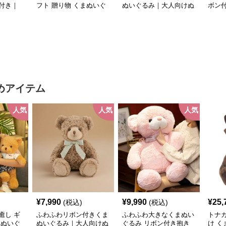
付き｜
フト 贈り物 くまぬいぐ
ぬいぐるみ｜大人向けぬ
ボン
プレゼン
るみ
いぐるみ・誕生日プレゼ
くま
気ぬいぐ
ントや癒しギフトに人気
めアイテム
人気
人気
人気
¥
7,990
¥
9,990
¥
25,
(税込)
(税込)
癒し ギ
ふわふわリボン付きくま
ふわふわ大きなくまぬい
トナカ
まぬいぐ
ぬいぐるみ｜大人向けぬ
ぐるみ リボン付き抱き
け く