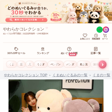
やわらかコレクション
♡
LINE
ぬいぐるみ専門通販｜全品送料無料・LINE相談OK
お気に入り
閲覧履歴
カート
30%OFFセール
ランキング
ぬいぐるみ診断
記事一覧
NEW
›
くま
猫
犬
うさぎ
ペンギン
パンダ
抱き枕
誕生日ギフト
やわらかコレクション TOP
›
くまぬいぐるみの一覧
›
くまの一覧