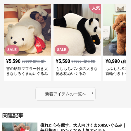
人気
SALE
SALE
¥
5,590
¥
5,590
¥
8,990
(税込
¥
7990
(割引前)
¥
7990
(割引前)
雪の結晶マフラー付き大
もちもちパンダの大きな
もふもふ犬の
きなしろくまぬいぐるみ
抱き枕ぬいぐるみ
首輪付きトイ
抱き枕
かわいい見た
地が魅力のぬ
フト
›
新着アイテムの一覧へ
関連記事
疲れた心を癒す、大人向けくまのぬいぐるみ｜
毎日抱きしめたくなる人気アイテム