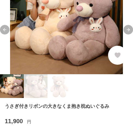
Previous slide
Ne
うさぎ付きリボンの大きなくま抱き枕ぬいぐるみ
11,900
円