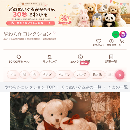
やわらかコレクション
♡
LINE
ぬいぐるみ専門通販｜全品送料無料・LINE相談OK
お気に入り
閲覧履歴
カート
30%OFFセール
ランキング
ぬいぐるみ診断
記事一覧
NEW
›
くま
猫
犬
うさぎ
ペンギン
パンダ
抱き枕
誕生日ギフト
やわらかコレクション TOP
›
くまぬいぐるみの一覧
›
くまの一覧