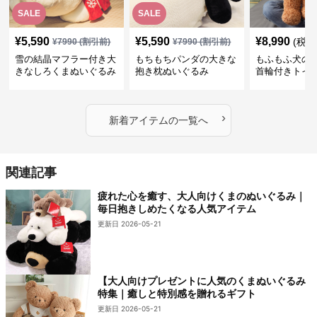
SALE
SALE
¥
5,590
¥
5,590
¥
8,990
(税込
¥
7990
(割引前)
¥
7990
(割引前)
雪の結晶マフラー付き大
もちもちパンダの大きな
もふもふ犬の
きなしろくまぬいぐるみ
抱き枕ぬいぐるみ
首輪付きトイ
抱き枕
かわいい見た
地が魅力のぬ
フト
›
新着アイテムの一覧へ
関連記事
疲れた心を癒す、大人向けくまのぬいぐるみ｜
毎日抱きしめたくなる人気アイテム
更新日 2026-05-21
【大人向けプレゼントに人気のくまぬいぐるみ
特集｜癒しと特別感を贈れるギフト
更新日 2026-05-21