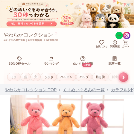
やわらかコレクション
♡
LINE
ぬいぐるみ専門通販｜全品送料無料・LINE相談OK
お気に入り
閲覧履歴
カート
30%OFFセール
ランキング
ぬいぐるみ診断
記事一覧
NEW
›
くま
猫
犬
うさぎ
ペンギン
パンダ
抱き枕
誕生日ギフト
やわらかコレクション TOP
›
くまぬいぐるみの一覧
›
カラフル(小