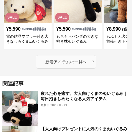
SALE
SALE
¥
5,590
¥
5,590
¥
8,990
(税込
¥
7990
(割引前)
¥
7990
(割引前)
雪の結晶マフラー付き大
もちもちパンダの大きな
もふもふ犬の
きなしろくまぬいぐるみ
抱き枕ぬいぐるみ
首輪付きトイ
抱き枕
かわいい見た
地が魅力のぬ
フト
›
新着アイテムの一覧へ
関連記事
疲れた心を癒す、大人向けくまのぬいぐるみ｜
毎日抱きしめたくなる人気アイテム
更新日 2026-05-21
【大人向けプレゼントに人気のくまぬいぐるみ