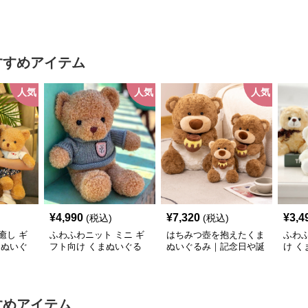
すすめアイテム
人気
人気
人気
¥
4,990
¥
7,320
¥
3,4
(税込)
(税込)
癒し ギ
ふわふわニット ミニ ギ
はちみつ壺を抱えたくま
ふわふ
まぬいぐ
フト向け くまぬいぐる
ぬいぐるみ｜記念日や誕
け く
み
生日プレゼントに選ばれ
る人気ぬいぐるみ
すめアイテム