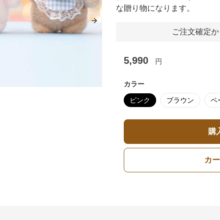
な贈り物になります。
Next slide
ご注文確定か
5,990
円
カラー
ピンク
ブラウン
ベ
購
カー