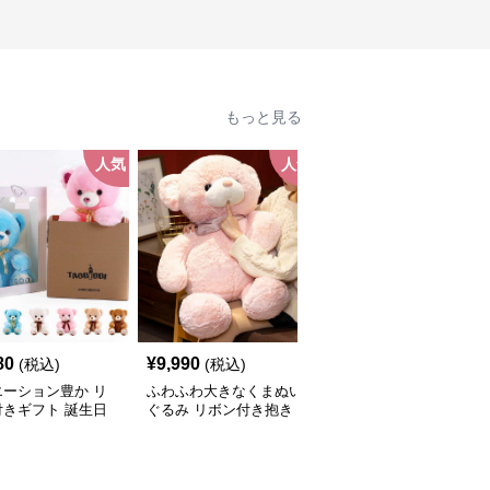
もっと見る
人気
人気
人
80
¥
9,990
¥
8,080
(税込)
(税込)
(税込)
エーション豊か リ
ふわふわ大きなくまぬい
バラ 毎日に癒しを 癒し
付きギフト 誕生日
ぐるみ リボン付き抱き
ギフト向け くまぬいぐ
ぬいぐるみ
枕｜大人向けぬいぐる
るみ
み・誕生日プレゼントや
癒しギフトに人気