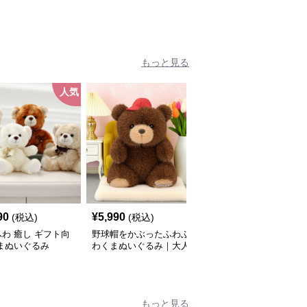
もっと見る
人気
90
¥
5,990
¥
6,360
(税込)
(税込)
(税込)
わ 癒し ギフト向
野球帽をかぶったふわふ
もこもこリボン付きくま
まぬいぐるみ
わくまぬいぐるみ｜大人
ぬいぐるみ 全4サイズ｜
向けぬいぐるみ・誕生日
大人女性に人気・インテ
プレゼントや癒しギフト
リアにも映える癒しぬい
に人気
ぐるみ
もっと見る