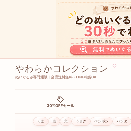
やわらかコレクション
♡
ぬいぐるみ専門通販｜全品送料無料・LINE相談OK
30%OFFセール
くま
猫
犬
うさぎ
ペンギン
パンダ