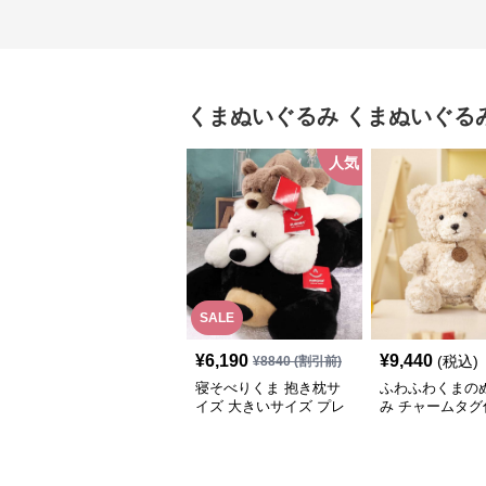
くまぬいぐるみ
くまぬいぐる
人気
SALE
¥
6,190
¥
9,440
(税込)
¥
8840
(割引前)
寝そべりくま 抱き枕サ
ふわふわくまの
イズ 大きいサイズ プレ
み チャームタグ
ゼント
記念日や誕生日
トに選ばれる人
るみ