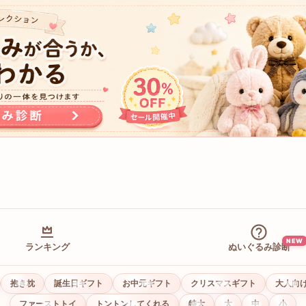
NEW
ランキング
ぬいぐるみ診断
抱き枕
誕生日ギフト
お中元ギフト
クリスマスギフト
大人向
ファーストトイ
トントンしてくれる
特大
大
中
小