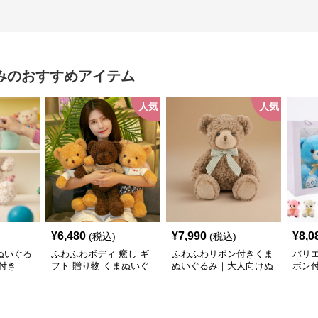
み
のおすすめアイテム
人気
人気
¥
6,480
¥
7,990
¥
8,0
(税込)
(税込)
ぬいぐる
ふわふわボディ 癒し ギ
ふわふわリボン付きくま
バリ
付き｜
フト 贈り物 くまぬいぐ
ぬいぐるみ｜大人向けぬ
ボン
プレゼン
るみ
いぐるみ・誕生日プレゼ
くま
気ぬいぐ
ントや癒しギフトに人気