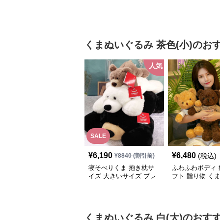
くまぬいぐるみ
茶色(小)
のお
人気
SALE
¥
6,190
¥
6,480
(税込)
¥
8840
(割引前)
寝そべりくま 抱き枕サ
ふわふわボディ 
イズ 大きいサイズ プレ
フト 贈り物 く
ゼント
るみ
くまぬいぐるみ
白(大)
のおす