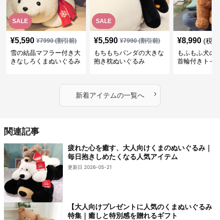
SALE
SALE
¥
5,590
¥
5,590
¥
8,990
(税込
¥
7990
(割引前)
¥
7990
(割引前)
雪の結晶マフラー付き大
もちもちパンダの大きな
もふもふ犬の
きなしろくまぬいぐるみ
抱き枕ぬいぐるみ
首輪付きトイ
抱き枕
かわいい見た
地が魅力のぬ
フト
›
新着アイテムの一覧へ
関連記事
疲れた心を癒す、大人向けくまのぬいぐるみ｜
毎日抱きしめたくなる人気アイテム
更新日 2026-05-21
【大人向けプレゼントに人気のくまぬいぐるみ
特集｜癒しと特別感を贈れるギフト