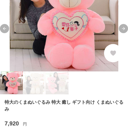
Previous slide
Ne
特大のくまぬいぐるみ 特大 癒し ギフト向け くまぬいぐる
み
7,920
円