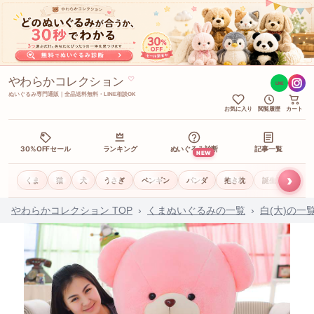
やわらかコレクション
♡
LINE
ぬいぐるみ専門通販｜全品送料無料・LINE相談OK
お気に入り
閲覧履歴
カート
30%OFFセール
ランキング
ぬいぐるみ診断
記事一覧
NEW
›
くま
猫
犬
うさぎ
ペンギン
パンダ
抱き枕
誕生日ギフト
やわらかコレクション TOP
›
くまぬいぐるみの一覧
›
白(大)の一