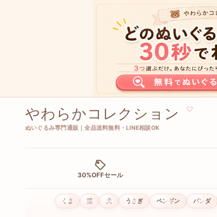
やわらかコレクション
♡
ぬいぐるみ専門通販｜全品送料無料・LINE相談OK
30%OFFセール
くま
猫
犬
うさぎ
ペンギン
パンダ