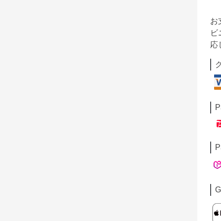
お
ビ
応
P
P
G