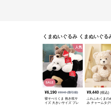
くまぬいぐるみ
くまぬいぐる
人気
SALE
¥
6,190
¥
9,440
(税込)
¥
8840
(割引前)
寝そべりくま 抱き枕サ
ふわふわくまの
イズ 大きいサイズ プレ
み チャームタグ
ゼント
記念日や誕生日