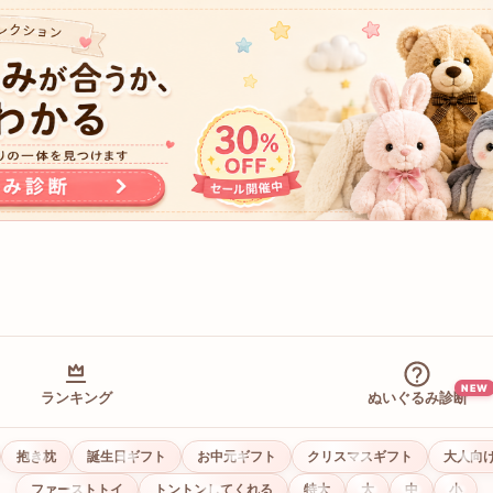
NEW
ランキング
ぬいぐるみ診断
抱き枕
誕生日ギフト
お中元ギフト
クリスマスギフト
大人向
ファーストトイ
トントンしてくれる
特大
大
中
小