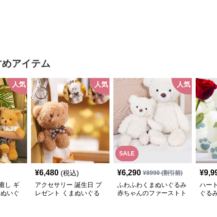
気ぬいぐ
ントや癒しギフトに人気
すめアイテム
人気
人気
人気
SALE
¥
6,480
¥
6,290
¥
9,9
(税込)
¥
8990
(割引前)
癒し ギ
アクセサリー 誕生日 プ
ふわふわくまぬいぐるみ
ハー
まぬいぐ
レゼント くまぬいぐる
赤ちゃんのファーストト
ぐる
み
イ｜抱いて寝たい方にお
念日
すすめ
に選