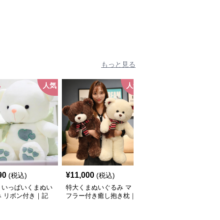
み・誕生日プレゼントや
癒しギフトに人気
もっと見る
人気
人気
90
¥
11,000
¥
6,990
(税込)
(税込)
(税込)
トいっぱいくまぬい
特大くまぬいぐるみ マ
マフラー付きふわふわく
み リボン付き｜記
フラー付き癒し抱き枕｜
まぬいぐるみ｜大人向け
や誕生日プレゼント
大人向けぬいぐるみ・誕
ぬいぐるみ・誕生日プレ
ばれる人気ぬいぐる
生日プレゼントや癒しギ
ゼントや癒しギフトに人