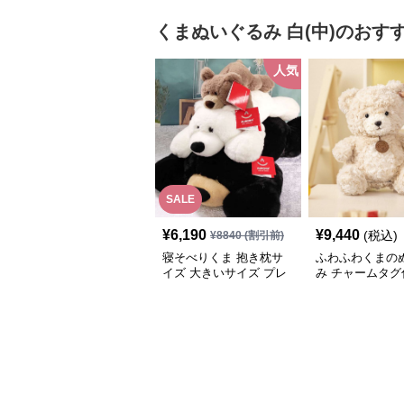
くまぬいぐるみ
白(中)
のおす
人気
SALE
¥
6,190
¥
9,440
(税込)
¥
8840
(割引前)
寝そべりくま 抱き枕サ
ふわふわくまの
イズ 大きいサイズ プレ
み チャームタグ
ゼント
記念日や誕生日
トに選ばれる人
るみ