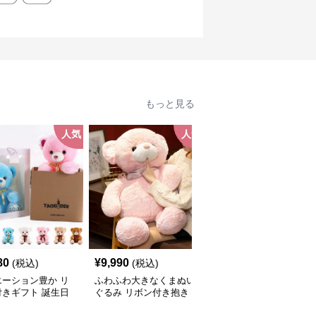
もっと見る
人気
人気
人
80
¥
9,990
¥
8,080
(税込)
(税込)
(税込)
エーション豊か リ
ふわふわ大きなくまぬい
バラ 毎日に癒しを 癒し
付きギフト 誕生日
ぐるみ リボン付き抱き
ギフト向け くまぬいぐ
ぬいぐるみ
枕｜大人向けぬいぐる
るみ