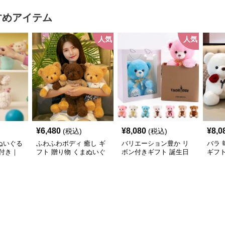
み
すめアイテム
人気
人気
¥
6,480
¥
8,080
¥
8,0
(税込)
(税込)
ぬいぐる
ふわふわボディ 癒し ギ
バリエーション豊か リ
バラ 
付き｜
フト 贈り物 くまぬいぐ
ボン付きギフト 誕生日
ギフ
プレゼン
るみ
くまぬいぐるみ
るみ
気ぬいぐ