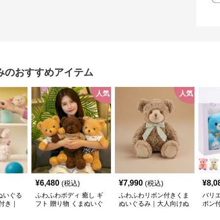
み
のおすすめアイテム
人気
人気
¥
6,480
¥
7,990
¥
8,0
(税込)
(税込)
ぬいぐる
ふわふわボディ 癒し ギ
ふわふわリボン付きくま
バリ
付き｜
フト 贈り物 くまぬいぐ
ぬいぐるみ｜大人向けぬ
ボン
プレゼン
るみ
いぐるみ・誕生日プレゼ
くま