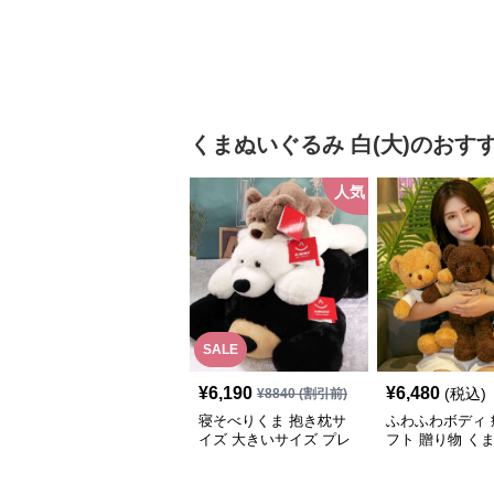
トに選ばれる人
るみ
くまぬいぐるみ
白(大)
のおす
人気
SALE
¥
6,190
¥
6,480
(税込)
¥
8840
(割引前)
寝そべりくま 抱き枕サ
ふわふわボディ 
イズ 大きいサイズ プレ
フト 贈り物 く
ゼント
るみ