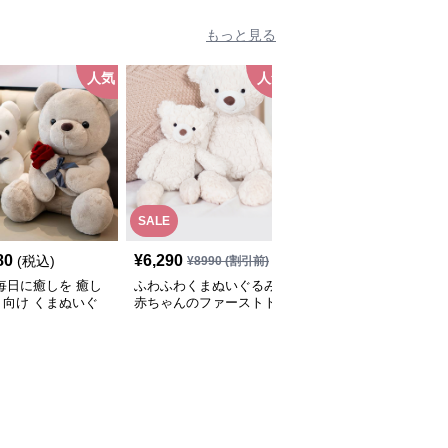
フトに人気
気
もっと見る
人気
人気
人
SALE
80
¥
6,290
¥
7,990
(税込)
(税込)
¥
8990
(割引前)
毎日に癒しを 癒し
ふわふわくまぬいぐるみ
マフラー付きふわふわく
ト向け くまぬいぐ
赤ちゃんのファーストト
まぬいぐるみ｜癒しのお
イ｜抱いて寝たい方にお
供記念日や誕生日プレゼ
すすめ
ントに選ばれる人気ぬい
ぐるみ