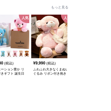
もっと見る
人気
人気
人
80
¥
9,990
¥
8,080
(税込)
(税込)
(税込)
エーション豊か リ
ふわふわ大きなくまぬい
バラ 毎日に癒しを 癒し
付きギフト 誕生日
ぐるみ リボン付き抱き
ギフト向け くまぬいぐ
ぬいぐるみ
枕｜大人向けぬいぐる
るみ
み・誕生日プレゼントや
癒しギフトに人気