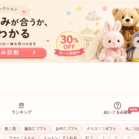
NEW
ランキング
ぬいぐるみ診断
抱き枕
誕生日ギフト
お中元ギフト
クリスマスギフト
大人向
ファーストトイ
トントンしてくれる
特大
大
中
小