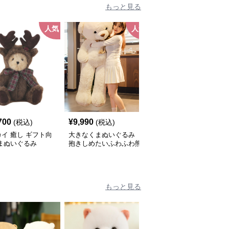
もっと見る
人気
人気
人
700
¥
9,990
¥
27,640
(税込)
(税込)
(税込)
イ 癒し ギフト向
大きなくまぬいぐるみ
特大くまのぬいぐるみ
まぬいぐるみ
抱きしめたいふわふわ熊
ボーダー服の癒しぐま｜
｜かわいい見た目と抱き
記念日や誕生日プレゼン
心地が魅力のぬいぐるみ
トに選ばれる人気ぬいぐ
ギフト
るみ
もっと見る