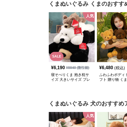
くまぬいぐるみ
くま
のおすす
人気
SALE
¥
6,190
¥
6,480
(税込)
¥
8840
(割引前)
寝そべりくま 抱き枕サ
ふわふわボディ 
イズ 大きいサイズ プレ
フト 贈り物 く
ゼント
るみ
くまぬいぐるみ
犬
のおすすめ
人気