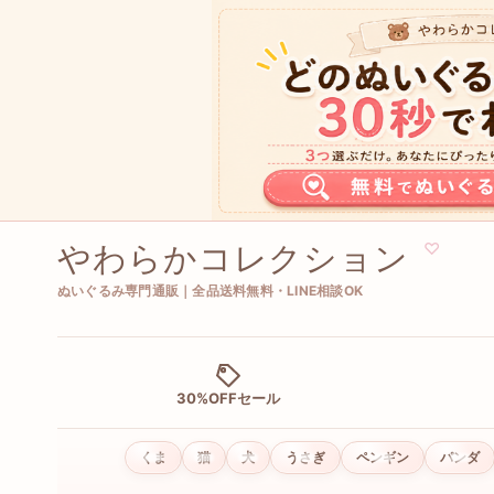
やわらかコレクション
♡
ぬいぐるみ専門通販｜全品送料無料・LINE相談OK
30%OFFセール
くま
猫
犬
うさぎ
ペンギン
パンダ