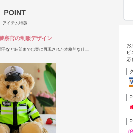
POINT
アイテム特徴
警察官の制服デザイン
お
帽子など細部まで忠実に再現された本格的な仕上
ビ
応
P
P