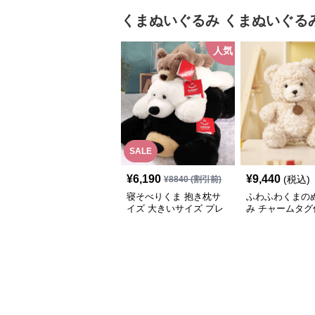
くまぬいぐるみ
くまぬいぐる
人気
SALE
¥
6,190
¥
9,440
(税込)
¥
8840
(割引前)
寝そべりくま 抱き枕サ
ふわふわくまの
イズ 大きいサイズ プレ
み チャームタグ
ゼント
記念日や誕生日
トに選ばれる人
るみ