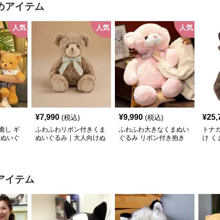
めアイテム
人気
人気
人気
¥
7,990
¥
9,990
¥
25,
(税込)
(税込)
癒し ギ
ふわふわリボン付きくま
ふわふわ大きなくまぬい
トナカ
まぬいぐ
ぬいぐるみ｜大人向けぬ
ぐるみ リボン付き抱き
け く
いぐるみ・誕生日プレゼ
枕｜大人向けぬいぐる
ントや癒しギフトに人気
み・誕生日プレゼントや
癒しギフトに人気
アイテム