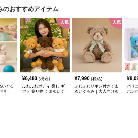
み
のおすすめアイテム
人気
人気
¥
6,480
¥
7,990
¥
8,0
(税込)
(税込)
ぬいぐる
ふわふわボディ 癒し ギ
ふわふわリボン付きくま
バリ
付き｜
フト 贈り物 くまぬいぐ
ぬいぐるみ｜大人向けぬ
ボン
プレゼン
るみ
いぐるみ・誕生日プレゼ
くま
気ぬいぐ
ントや癒しギフトに人気