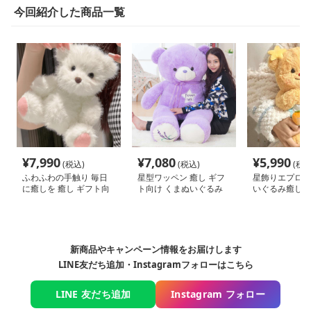
今回紹介した商品一覧
¥
7,990
¥
7,080
¥
5,990
(税込)
(税込)
(税込
ふわふわの手触り 毎日
星型ワッペン 癒し ギフ
星飾りエプロン
に癒しを 癒し ギフト向
ト向け くまぬいぐるみ
いぐるみ癒し｜
け くまぬいぐるみ
に人気・インテ
映える癒しぬい
新商品やキャンペーン情報をお届けします
LINE友だち追加・Instagramフォローはこちら
LINE 友だち追加
Instagram フォロー