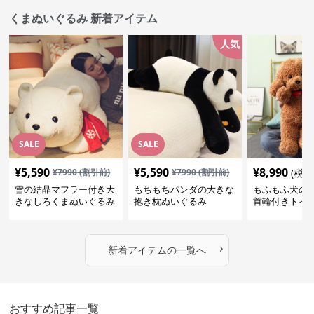
くまぬいぐるみ 新着アイテム
人気
SALE
SALE
¥
5,590
¥
5,590
¥
8,990
¥
7990
(割引前)
¥
7990
(割引前)
(税込
雪の結晶マフラー付き大
もちもちパンダの大きな
もふもふ犬の
きなしろくまぬいぐるみ
抱き枕ぬいぐるみ
首輪付きトイ
抱き枕
かわいい見た
地が魅力のぬ
フト
›
新着アイテムの一覧へ
おすすめ記事一覧