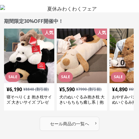
期間限定30%OFF開催中！
人気
人気
SALE
SALE
SALE
¥
6,190
¥
5,590
¥
4,890
¥
8840
(割引前)
¥
7990
(割引前)
¥
699
寝そべりくま 抱き枕サイ
犬のぬいぐるみ抱き枕 大
おやすみパジ
ズ 大きいサイズ プレゼ
きいもちもち癒し系｜抱
ぬいぐるみ抱
ント
いて寝たい方におすすめ
抱いて寝たい
ぬいぐるみギフト
めのふわふわ
ギフト
›
セール商品の一覧へ