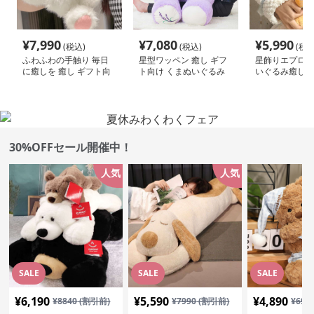
¥
7,990
¥
7,080
¥
5,990
(税込)
(税込)
(税込
ふわふわの手触り 毎日
星型ワッペン 癒し ギフ
星飾りエプロン
に癒しを 癒し ギフト向
ト向け くまぬいぐるみ
いぐるみ癒し｜
け くまぬいぐるみ
に人気・インテ
映える癒しぬい
30%OFFセール開催中！
人気
人気
SALE
SALE
SALE
¥
6,190
¥
5,590
¥
4,890
¥
8840
(割引前)
¥
7990
(割引前)
¥
699