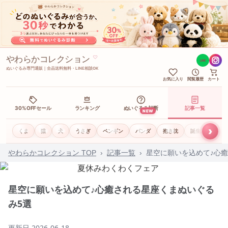
やわらかコレクション
♡
LINE
ぬいぐるみ専門通販｜全品送料無料・LINE相談OK
お気に入り
閲覧履歴
カート
30%OFFセール
ランキング
ぬいぐるみ診断
記事一覧
NEW
›
くま
猫
犬
うさぎ
ペンギン
パンダ
抱き枕
誕生日ギフト
やわらかコレクション TOP
›
記事一覧
›
星空に願いを込めて♪心
星空に願いを込めて♪心癒される星座くまぬいぐる
み5選
更新日
2026-06-18