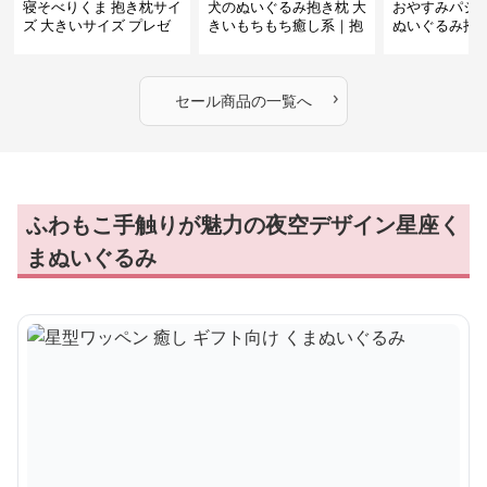
寝そべりくま 抱き枕サイ
犬のぬいぐるみ抱き枕 大
おやすみパジ
ズ 大きいサイズ プレゼ
きいもちもち癒し系｜抱
ぬいぐるみ抱
ント
いて寝たい方におすすめ
抱いて寝たい
ぬいぐるみギフト
めのふわふわ
ギフト
›
セール商品の一覧へ
ふわもこ手触りが魅力の夜空デザイン星座く
まぬいぐるみ