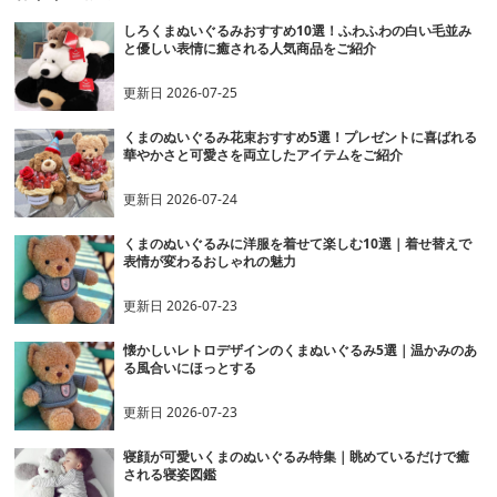
しろくまぬいぐるみおすすめ10選！ふわふわの白い毛並み
と優しい表情に癒される人気商品をご紹介
更新日
2026-07-25
くまのぬいぐるみ花束おすすめ5選！プレゼントに喜ばれる
華やかさと可愛さを両立したアイテムをご紹介
更新日
2026-07-24
くまのぬいぐるみに洋服を着せて楽しむ10選｜着せ替えで
表情が変わるおしゃれの魅力
更新日
2026-07-23
懐かしいレトロデザインのくまぬいぐるみ5選｜温かみのあ
る風合いにほっとする
更新日
2026-07-23
寝顔が可愛いくまのぬいぐるみ特集｜眺めているだけで癒
される寝姿図鑑