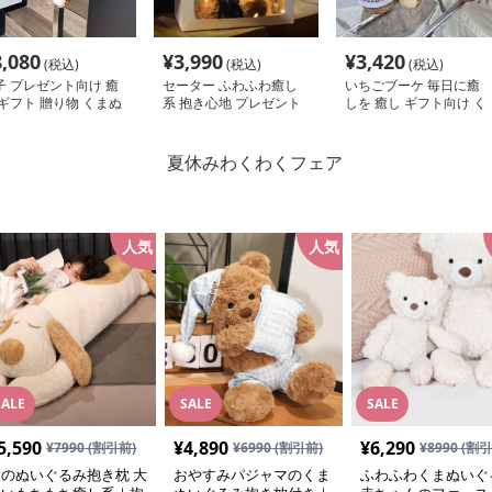
8,080
¥
3,990
¥
3,420
(税込)
(税込)
(税込)
子 プレゼント向け 癒
セーター ふわふわ癒し
いちごブーケ 毎日に癒
 ギフト 贈り物 くまぬ
系 抱き心地 プレゼント
しを 癒し ギフト向け く
ぐるみ
くまぬいぐるみ
まぬいぐるみ
人気
人気
SALE
SALE
SALE
5,590
¥
4,890
¥
6,290
¥
7990
(割引前)
¥
6990
(割引前)
¥
8990
(割引
犬のぬいぐるみ抱き枕 大
おやすみパジャマのくま
ふわふわくまぬいぐ