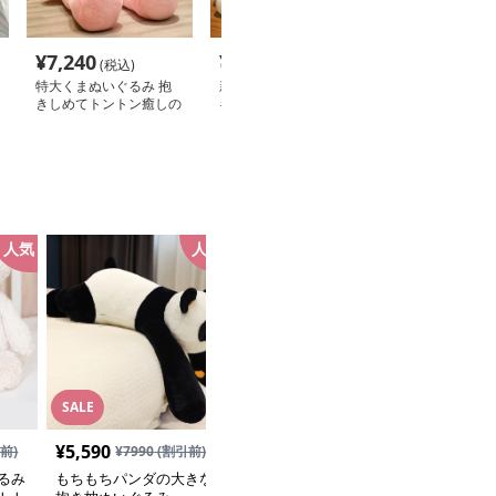
¥
7,240
¥
8,080
¥
3,990
(税込)
(税込)
(税込
特大くまぬいぐるみ 抱
新郎新婦 ウェディング
帽子付き ギフト
きしめてトントン癒しの
ギフト 結婚祝い プレゼ
し ギフト 贈り
クマ｜記念日や誕生日プ
ント くまぬいぐるみ
いぐるみ
レゼントにも
人気
人気
SALE
SALE
¥
5,590
¥
5,590
前)
¥
7990
(割引前)
¥
7990
(割引前)
るみ
もちもちパンダの大きな
雪の結晶マフラー付き大