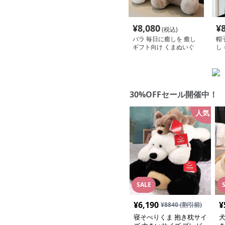
¥
8,080
¥
(税込)
バラ 毎日に癒しを 癒し
帽
ギフト向け くまぬいぐ
し
るみ
い
30%OFFセール開催中！
人気
SALE
¥
6,190
¥
¥
8840
(割引前)
寝そべりくま 抱き枕サイ