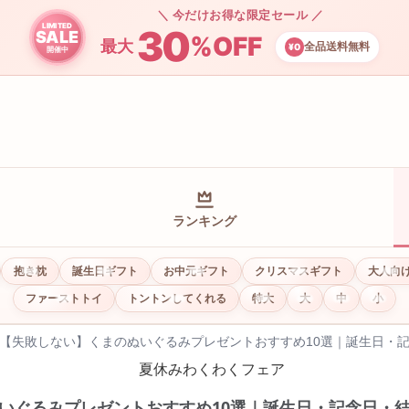
＼ 今だけお得な限定セール ／
LIMITED
30
SALE
%OFF
最大
全品送料無料
¥0
開催中
ランキング
抱き枕
誕生日ギフト
お中元ギフト
クリスマスギフト
大人向
ファーストトイ
トントンしてくれる
特大
大
中
小
【失敗しない】くまのぬいぐるみプレゼントおすすめ10選｜誕生日・
いぐるみプレゼントおすすめ10選｜誕生日・記念日・