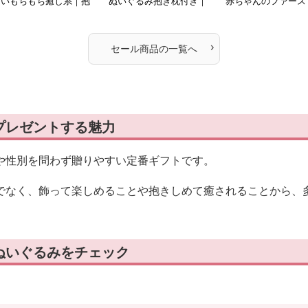
きいもちもち癒し系｜抱
ぬいぐるみ抱き枕付き｜
赤ちゃんのファース
いて寝たい方におすすめ
抱いて寝たい方におすす
イ｜抱いて寝たい方
ぬいぐるみギフト
めのふわふわぬいぐるみ
すすめ
ギフト
›
セール商品の一覧へ
プレゼントする魅力
や性別を問わず贈りやすい定番ギフトです。
でなく、飾って楽しめることや抱きしめて癒されることから、
ぬいぐるみをチェック