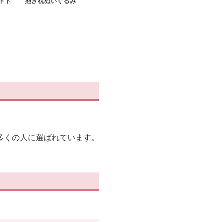
トト
抱き枕ぬいぐるみ
きなしろくまぬいぐるみ
にお
抱き枕
多くの人に選ばれています。