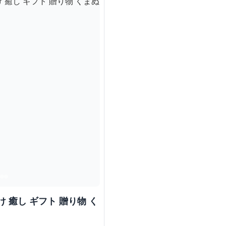
 癒し ギフト 贈り物 く