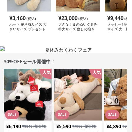
¥
3,160
¥
23,000
¥
9,440
(税込)
(税込)
(税込
ハート 抱き枕サイズ 大
大きなくまのぬいぐるみ
メッセージ付き
きいサイズ プレゼント
特大サイズ 癒しの抱き
サイズ 大・特
くまぬいぐるみ
枕｜大人女性に人気・イ
くまぬいぐるみ
ンテリアにも映える癒し
ぬいぐるみ
30%OFFセール開催中！
人気
人気
SALE
SALE
SALE
¥
6,190
¥
5,590
¥
4,890
¥
8840
(割引前)
¥
7990
(割引前)
¥
699