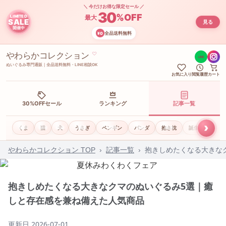
＼ 今だけお得な限定セール ／
30
%OFF
LIMITED
最大
SALE
見る
開催中
全品送料無料
¥0
やわらかコレクション
♡
LINE
ぬいぐるみ専門通販｜全品送料無料・LINE相談OK
お気に入り
閲覧履歴
カート
30%OFFセール
ランキング
記事一覧
›
くま
猫
犬
うさぎ
ペンギン
パンダ
抱き枕
誕生日ギフト
やわらかコレクション TOP
›
記事一覧
›
抱きしめたくなる大きな
抱きしめたくなる大きなクマのぬいぐるみ5選｜癒
しと存在感を兼ね備えた人気商品
更新日
2026-07-01