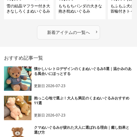
雪の結晶マフラー付き大
もちもちパンダの大きな
もふもふ犬の
きなしろくまぬいぐるみ
抱き枕ぬいぐるみ
首輪付きトイ
抱き枕
かわいい見た
地が魅力のぬ
フト
›
新着アイテムの一覧へ
おすすめ記事一覧
懐かしいレトロデザインのくまぬいぐるみ5選｜温かみのあ
る風合いにほっとする
更新日
2026-07-23
抱っこ心地で選ぶ！大人も満足のくまぬいぐるみおすすめ
11選
更新日
2026-07-23
クマぬいぐるみが疲れた大人に選ばれる理由｜癒し効果と
選び方