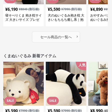
¥
6,190
¥
5,590
¥
4,890
¥
8840
(割引前)
¥
7990
(割引前)
¥
699
寝そべりくま 抱き枕サイ
犬のぬいぐるみ抱き枕 大
おやすみパジ
ズ 大きいサイズ プレゼ
きいもちもち癒し系｜抱
ぬいぐるみ抱
ント
いて寝たい方におすすめ
抱いて寝たい
ぬいぐるみギフト
めのふわふわ
ギフト
›
セール商品の一覧へ
くまぬいぐるみ 新着アイテム
人気
SALE
SALE
¥
5,590
¥
5,590
¥
8,990
¥
7990
(割引前)
¥
7990
(割引前)
(税込