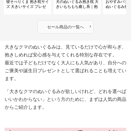
寝そべりくま 抱き枕サイ
犬のぬいぐるみ抱き枕 大
おやすみパジ
ズ 大きいサイズ プレゼ
きいもちもち癒し系｜抱
ぬいぐるみ抱
ント
いて寝たい方におすすめ
抱いて寝たい
ぬいぐるみギフト
めのふわふわ
ギフト
›
セール商品の一覧へ
大きなクマのぬいぐるみは、見ているだけで心が和らぎ、
抱きしめれば安心感を与えてくれる特別な存在です。
最近では子どもだけでなく大人にも人気があり、自分への
ご褒美や誕生日プレゼントとして選ばれることも増えてい
ます。
「大きなクマのぬいぐるみが欲しいけれど、どれを選べば
いいかわからない」という方のために、まずは人気の商品
からご紹介します。