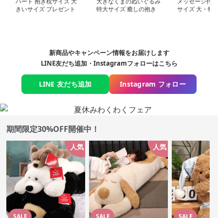
ハート 抱き枕サイズ 大
大きなくまのぬいぐるみ
メッセージ付き
きいサイズ プレゼント
特大サイズ 癒しの抱き
サイズ 大・特
くまぬいぐるみ
枕｜大人女性に人気・イ
くまぬいぐるみ
ンテリアにも映える癒し
ぬいぐるみ
新商品やキャンペーン情報をお届けします
LINE友だち追加・Instagramフォローはこちら
LINE 友だち追加
Instagram フォロー
期間限定30%OFF開催中！
人気
人気
SALE
SALE
SALE