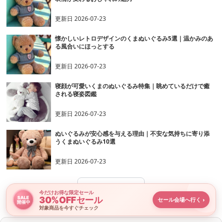
更新日
2026-07-23
懐かしいレトロデザインのくまぬいぐるみ5選｜温かみのあ
る風合いにほっとする
更新日
2026-07-23
寝顔が可愛いくまのぬいぐるみ特集｜眺めているだけで癒
される寝姿図鑑
更新日
2026-07-23
ぬいぐるみが安心感を与える理由｜不安な気持ちに寄り添
うくまぬいぐるみ10選
更新日
2026-07-23
›
記事一覧へ
今だけお得な限定セール
30%OFFセール
SALE
セール会場へ行く
›
開催中
対象商品を今すぐチェック