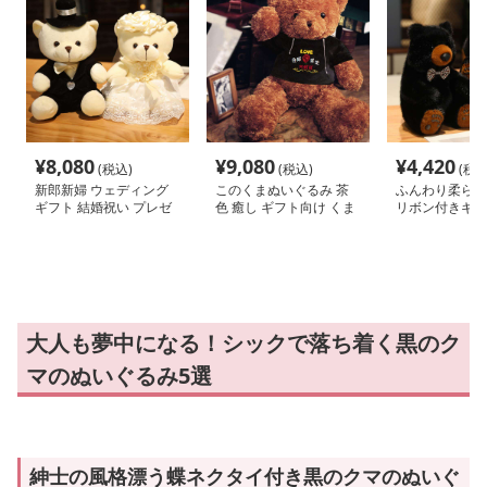
¥
8,080
¥
9,080
¥
4,420
(税込)
(税込)
(税込
新郎新婦 ウェディング
このくまぬいぐるみ 茶
ふんわり柔らか
ギフト 結婚祝い プレゼ
色 癒し ギフト向け くま
リボン付きギフ
ント くまぬいぐるみ
ぬいぐるみ
日 くまぬいぐ
大人も夢中になる！シックで落ち着く黒のク
マのぬいぐるみ5選
紳士の風格漂う蝶ネクタイ付き黒のクマのぬいぐ