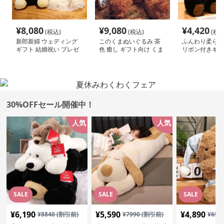
¥
8,080
¥
9,080
¥
4,420
(税込)
(税込)
(税込
新郎新婦 ウェディング
このくまぬいぐるみ 茶
ふんわり柔らか
ギフト 結婚祝い プレゼ
色 癒し ギフト向け くま
リボン付きギフ
ント くまぬいぐるみ
ぬいぐるみ
日 くまぬいぐ
30%OFFセール開催中！
人気
人気
SALE
SALE
SALE
¥
6,190
¥
5,590
¥
4,890
¥
8840
(割引前)
¥
7990
(割引前)
¥
699