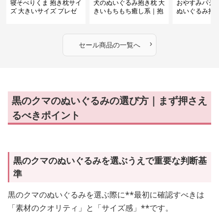
寝そべりくま 抱き枕サイ
犬のぬいぐるみ抱き枕 大
おやすみパジ
ズ 大きいサイズ プレゼ
きいもちもち癒し系｜抱
ぬいぐるみ抱
ント
いて寝たい方におすすめ
抱いて寝たい
ぬいぐるみギフト
めのふわふわ
ギフト
›
セール商品の一覧へ
黒のクマのぬいぐるみの選び方｜まず押さえ
るべきポイント
黒のクマのぬいぐるみを選ぶうえで重要な判断基
準
黒のクマのぬいぐるみを選ぶ際に**最初に確認すべきは
「素材のクオリティ」と「サイズ感」**です。