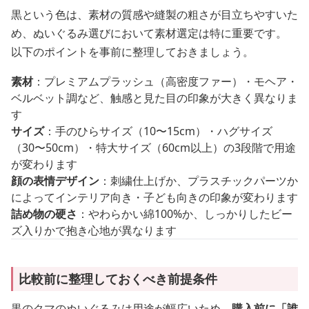
黒という色は、素材の質感や縫製の粗さが目立ちやすいた
め、ぬいぐるみ選びにおいて素材選定は特に重要です。
以下のポイントを事前に整理しておきましょう。
素材
：プレミアムプラッシュ（高密度ファー）・モヘア・
ベルベット調など、触感と見た目の印象が大きく異なりま
す
サイズ
：手のひらサイズ（10〜15cm）・ハグサイズ
（30〜50cm）・特大サイズ（60cm以上）の3段階で用途
が変わります
顔の表情デザイン
：刺繍仕上げか、プラスチックパーツか
によってインテリア向き・子ども向きの印象が変わります
詰め物の硬さ
：やわらかい綿100%か、しっかりしたビー
ズ入りかで抱き心地が異なります
比較前に整理しておくべき前提条件
黒のクマのぬいぐるみは用途が幅広いため、
購入前に「誰