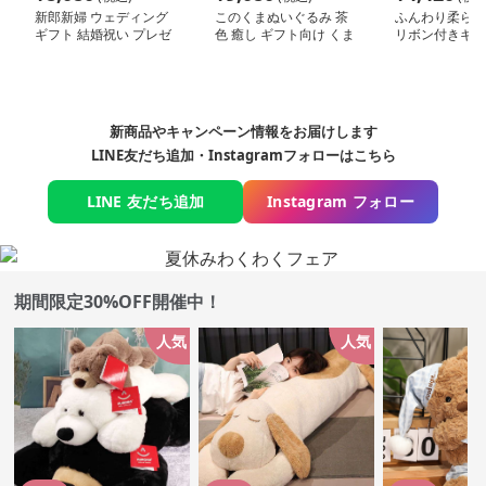
新郎新婦 ウェディング
このくまぬいぐるみ 茶
ふんわり柔らか
ギフト 結婚祝い プレゼ
色 癒し ギフト向け くま
リボン付きギフ
ント くまぬいぐるみ
ぬいぐるみ
日 くまぬいぐ
新商品やキャンペーン情報をお届けします
LINE友だち追加・Instagramフォローはこちら
LINE 友だち追加
Instagram フォロー
期間限定30%OFF開催中！
人気
人気