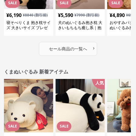
SALE
SALE
SALE
¥
6,190
¥
5,590
¥
4,890
¥
8840
(割引前)
¥
7990
(割引前)
¥
699
寝そべりくま 抱き枕サイ
犬のぬいぐるみ抱き枕 大
おやすみパジ
ズ 大きいサイズ プレゼ
きいもちもち癒し系｜抱
ぬいぐるみ抱
ント
いて寝たい方におすすめ
抱いて寝たい
ぬいぐるみギフト
めのふわふわ
ギフト
›
セール商品の一覧へ
くまぬいぐるみ 新着アイテム
人気
SALE
SALE