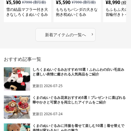
¥
5,590
¥
5,590
¥
8,990
¥
7990
(割引前)
¥
7990
(割引前)
(税込
雪の結晶マフラー付き大
もちもちパンダの大きな
もふもふ犬の
きなしろくまぬいぐるみ
抱き枕ぬいぐるみ
首輪付きトイ
抱き枕
かわいい見た
地が魅力のぬ
フト
›
新着アイテムの一覧へ
おすすめ記事一覧
しろくまぬいぐるみおすすめ10選！ふわふわの白い毛並み
と優しい表情に癒される人気商品をご紹介
更新日
2026-07-25
くまのぬいぐるみ花束おすすめ5選！プレゼントに喜ばれる
華やかさと可愛さを両立したアイテムをご紹介
更新日
2026-07-24
くまのぬいぐるみに洋服を着せて楽しむ10選｜着せ替えで
表情が変わるおしゃれの魅力