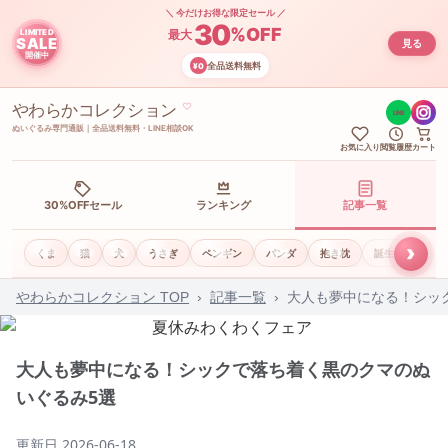
＼ 今だけお得な限定セール ／
30
%OFF
LIMITED
最大
SALE
見る
開催中
全品送料無料
¥0
やわらかコレクション
♡
LINE
ぬいぐるみ専門通販｜全品送料無料・LINE相談OK
お気に入り
閲覧履歴
カート
30%OFFセール
ランキング
記事一覧
›
くま
猫
犬
うさぎ
ペンギン
パンダ
抱き枕
誕生日ギフト
やわらかコレクション TOP
›
記事一覧
›
大人も夢中になる！シッ
大人も夢中になる！シックで落ち着く黒のクマのぬ
いぐるみ5選
更新日
2026-06-18