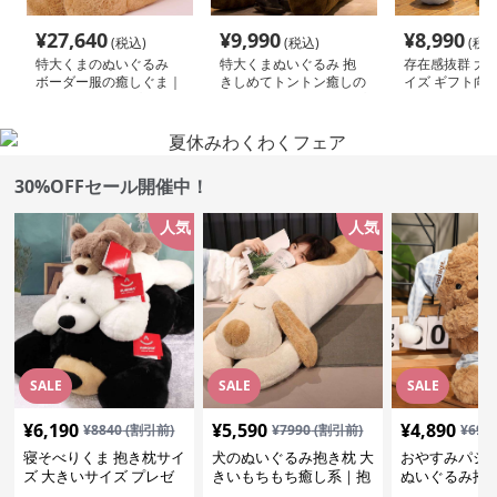
¥
27,640
¥
9,990
¥
8,990
(税込)
(税込)
(税込
特大くまのぬいぐるみ
特大くまぬいぐるみ 抱
存在感抜群 大
ボーダー服の癒しぐま｜
きしめてトントン癒しの
イズ ギフト向け
記念日や誕生日プレゼン
くま｜記念日や誕生日プ
いぐるみ｜記念
トに選ばれる人気ぬいぐ
レゼントに選ばれる人気
日プレゼントに
るみ
ぬいぐるみ
人気ぬいぐるみ
30%OFFセール開催中！
人気
人気
SALE
SALE
SALE
¥
6,190
¥
5,590
¥
4,890
¥
8840
(割引前)
¥
7990
(割引前)
¥
699
寝そべりくま 抱き枕サイ
犬のぬいぐるみ抱き枕 大
おやすみパジ
ズ 大きいサイズ プレゼ
きいもちもち癒し系｜抱
ぬいぐるみ抱
ント
いて寝たい方におすすめ
抱いて寝たい