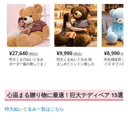
¥
27,640
¥
9,990
¥
8,990
(税込)
(税込)
(税込
特大くまのぬいぐるみ
特大くまぬいぐるみ 抱
存在感抜群 大
ボーダー服の癒しぐま｜
きしめてトントン癒しの
イズ ギフト向け
記念日や誕生日プレゼン
くま｜記念日や誕生日プ
いぐるみ｜記念
トに選ばれる人気ぬいぐ
レゼントに選ばれる人気
日プレゼントに
るみ
ぬいぐるみ
人気ぬいぐるみ
心温まる贈り物に最適！巨大テディベア 15選
特大ぬいぐるみ一覧はこちら