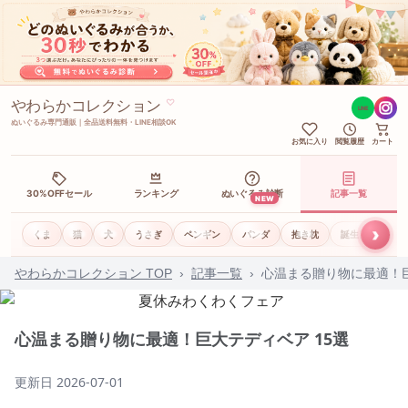
やわらかコレクション
♡
LINE
ぬいぐるみ専門通販｜全品送料無料・LINE相談OK
お気に入り
閲覧履歴
カート
30%OFFセール
ランキング
ぬいぐるみ診断
記事一覧
NEW
›
くま
猫
犬
うさぎ
ペンギン
パンダ
抱き枕
誕生日ギフト
やわらかコレクション TOP
›
記事一覧
›
心温まる贈り物に最適！巨
心温まる贈り物に最適！巨大テディベア 15選
更新日
2026-07-01