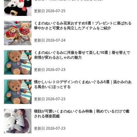
更新日
2026-07-25
くまのぬいぐるみ花束おすすめ5選！プレゼントに喜ばれる
華やかさと可愛さを両立したアイテムをご紹介
更新日
2026-07-24
くまのぬいぐるみに洋服を着せて楽しむ10選｜着せ替えで
表情が変わるおしゃれの魅力
更新日
2026-07-23
懐かしいレトロデザインのくまぬいぐるみ5選｜温かみのあ
る風合いにほっとする
更新日
2026-07-23
寝顔が可愛いくまのぬいぐるみ特集｜眺めているだけで癒
される寝姿図鑑
更新日
2026-07-23