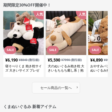
期間限定30%OFF開催中！
人気
人気
SALE
SALE
SALE
¥
6,190
¥
5,590
¥
4,890
¥
8840
(割引前)
¥
7990
(割引前)
¥
699
寝そべりくま 抱き枕サイ
犬のぬいぐるみ抱き枕 大
おやすみパジ
ズ 大きいサイズ プレゼ
きいもちもち癒し系｜抱
ぬいぐるみ抱
ント
いて寝たい方におすすめ
抱いて寝たい
ぬいぐるみギフト
めのふわふわ
ギフト
›
セール商品の一覧へ
くまぬいぐるみ 新着アイテム