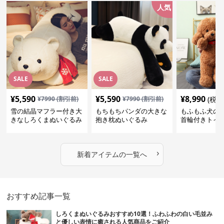
人気
SALE
SALE
¥
5,590
¥
5,590
¥
8,990
¥
7990
(割引前)
¥
7990
(割引前)
(税込
雪の結晶マフラー付き大
もちもちパンダの大きな
もふもふ犬の
きなしろくまぬいぐるみ
抱き枕ぬいぐるみ
首輪付きトイ
抱き枕
かわいい見た
地が魅力のぬ
フト
›
新着アイテムの一覧へ
おすすめ記事一覧
しろくまぬいぐるみおすすめ10選！ふわふわの白い毛並み
と優しい表情に癒される人気商品をご紹介