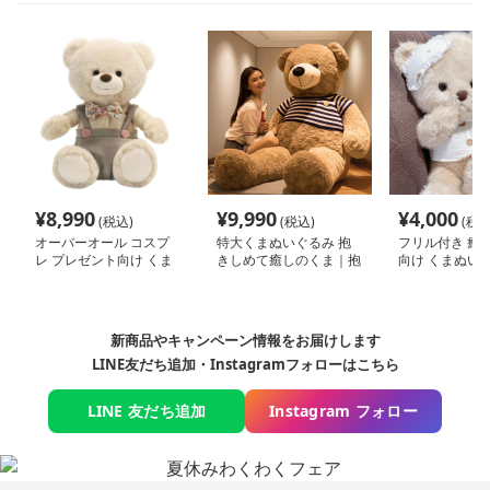
¥
8,990
¥
9,990
¥
4,000
(税込)
(税込)
(税込
オーバーオール コスプ
特大くまぬいぐるみ 抱
フリル付き 癒し
レ プレゼント向け くま
きしめて癒しのくま｜抱
向け くまぬい
ぬいぐるみ
いて寝たい方におすすめ
のふわふわぬいぐるみギ
フト
新商品やキャンペーン情報をお届けします
LINE友だち追加・Instagramフォローはこちら
LINE 友だち追加
Instagram フォロー