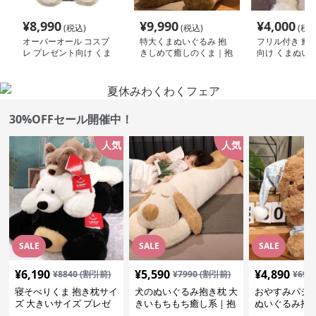
¥
8,990
¥
9,990
¥
4,000
(税込)
(税込)
(税込
オーバーオール コスプ
特大くまぬいぐるみ 抱
フリル付き 癒し
レ プレゼント向け くま
きしめて癒しのくま｜抱
向け くまぬい
ぬいぐるみ
いて寝たい方におすすめ
のふわふわぬいぐるみギ
フト
30%OFFセール開催中！
人気
人気
SALE
SALE
SALE
¥
6,190
¥
5,590
¥
4,890
¥
8840
(割引前)
¥
7990
(割引前)
¥
699
寝そべりくま 抱き枕サイ
犬のぬいぐるみ抱き枕 大
おやすみパジ
ズ 大きいサイズ プレゼ
きいもちもち癒し系｜抱
ぬいぐるみ抱
ント
いて寝たい方におすすめ
抱いて寝たい