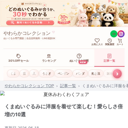
やわらかコレクション
♡
LINE
ぬいぐるみ専門通販｜全品送料無料・LINE相談OK
お気に入り
閲覧履歴
カート
30%OFFセール
ランキング
ぬいぐるみ診断
記事一覧
NEW
›
くま
猫
犬
うさぎ
ペンギン
パンダ
抱き枕
誕生日ギフト
やわらかコレクション TOP
›
記事一覧
›
くまぬいぐるみに洋服を
くまぬいぐるみに洋服を着せて楽しむ！愛らしさ倍
増の10選
更新日
2026-06-18