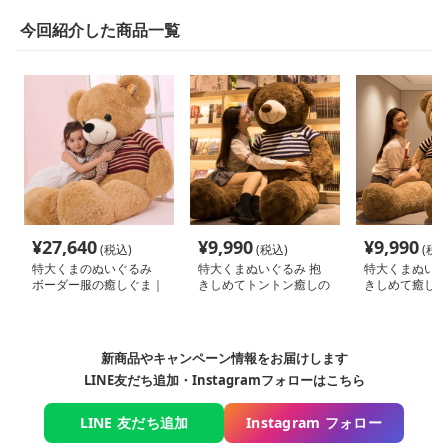
今回紹介した商品一覧
¥
27,640
¥
9,990
¥
9,990
(税込)
(税込)
(税込
特大くまのぬいぐるみ
特大くまぬいぐるみ 抱
特大くまぬいぐ
ボーダー服の癒しぐま｜
きしめてトントン癒しの
きしめて癒しの
記念日や誕生日プレゼン
くま｜記念日や誕生日プ
いて寝たい方に
トに選ばれる人気ぬいぐ
レゼントに選ばれる人気
のふわふわぬい
るみ
ぬいぐるみ
フト
新商品やキャンペーン情報をお届けします
LINE友だち追加・Instagramフォローはこちら
LINE 友だち追加
Instagram フォロー