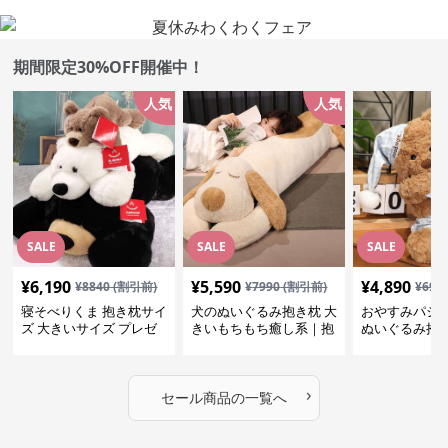
期間限定30%OFF開催中！
人気
人気
SALE
SALE
SALE
¥
6,190
¥
5,590
¥
4,890
¥
8840
(割引前)
¥
7990
(割引前)
¥
699
寝そべりくま 抱き枕サイ
犬のぬいぐるみ抱き枕 大
おやすみパジ
ズ 大きいサイズ プレゼ
きいもちもち癒し系｜抱
ぬいぐるみ抱
ント
いて寝たい方におすすめ
抱いて寝たい
ぬいぐるみギフト
めのふわふわ
ギフト
›
セール商品の一覧へ