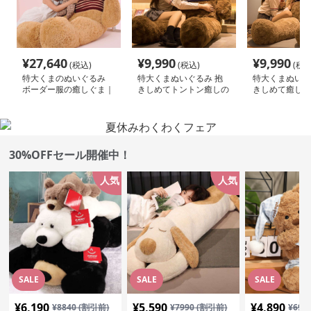
¥
27,640
¥
9,990
¥
9,990
(税込)
(税込)
(税込
特大くまのぬいぐるみ
特大くまぬいぐるみ 抱
特大くまぬいぐ
ボーダー服の癒しぐま｜
きしめてトントン癒しの
きしめて癒しの
記念日や誕生日プレゼン
くま｜記念日や誕生日プ
いて寝たい方に
トに選ばれる人気ぬいぐ
レゼントに選ばれる人気
のふわふわぬい
るみ
ぬいぐるみ
フト
30%OFFセール開催中！
人気
人気
SALE
SALE
SALE
¥
6,190
¥
5,590
¥
4,890
¥
8840
(割引前)
¥
7990
(割引前)
¥
699