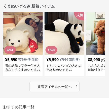
くまぬいぐるみ 新着アイテム
人気
SALE
SALE
¥
5,590
¥
5,590
¥
8,990
¥
7990
(割引前)
¥
7990
(割引前)
(税込
雪の結晶マフラー付き大
もちもちパンダの大きな
もふもふ犬の
きなしろくまぬいぐるみ
抱き枕ぬいぐるみ
首輪付きトイ
抱き枕
かわいい見た
地が魅力のぬ
フト
›
新着アイテムの一覧へ
おすすめ記事一覧