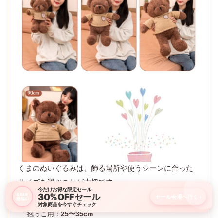
くまのぬいぐるみは、飾る場所や使うシーンに合った
サイズを選ぶことが大切です。
今だけお得な限定セール
30%OFFセール
SALE
セール会場へ行く
›
開催中
飾りやすい：
15〜20cm
対象商品を今すぐチェック
抱っこ用：
25〜35cm