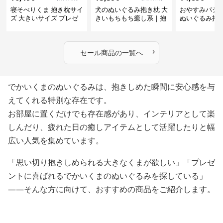
寝そべりくま 抱き枕サイ
犬のぬいぐるみ抱き枕 大
おやすみパジ
ズ 大きいサイズ プレゼ
きいもちもち癒し系｜抱
ぬいぐるみ抱
ント
いて寝たい方におすすめ
抱いて寝たい
ぬいぐるみギフト
めのふわふわ
ギフト
›
セール商品の一覧へ
でかいくまのぬいぐるみは、抱きしめた瞬間に安心感を与
えてくれる特別な存在です。
お部屋に置くだけでも存在感があり、インテリアとして楽
しんだり、疲れた日の癒しアイテムとして活躍したりと幅
広い人気を集めています。
「思い切り抱きしめられる大きなくまが欲しい」「プレゼ
ントに喜ばれるでかいくまのぬいぐるみを探している」
——そんな方に向けて、おすすめの商品をご紹介します。