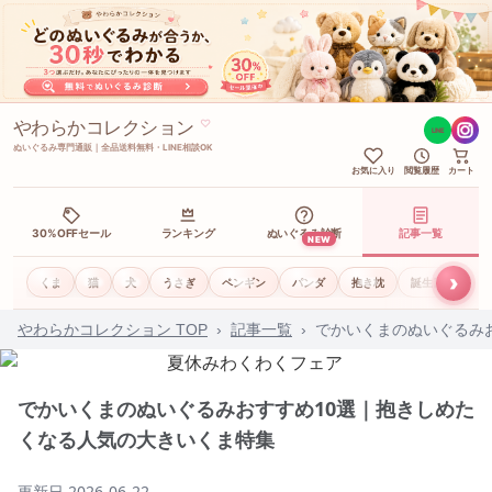
やわらかコレクション
♡
LINE
ぬいぐるみ専門通販｜全品送料無料・LINE相談OK
お気に入り
閲覧履歴
カート
30%OFFセール
ランキング
ぬいぐるみ診断
記事一覧
NEW
›
くま
猫
犬
うさぎ
ペンギン
パンダ
抱き枕
誕生日ギフト
やわらかコレクション TOP
›
記事一覧
›
でかいくまのぬいぐるみ
でかいくまのぬいぐるみおすすめ10選｜抱きしめた
くなる人気の大きいくま特集
更新日
2026-06-22