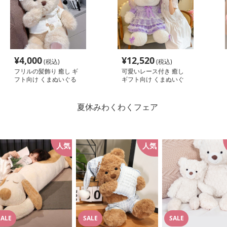
¥
4,000
¥
12,520
(税込)
(税込)
フリルの髪飾り 癒し ギ
可愛いレース付き 癒し
フト向け くまぬいぐる
ギフト向け くまぬいぐ
み
るみ
人気
人気
SALE
SALE
SALE