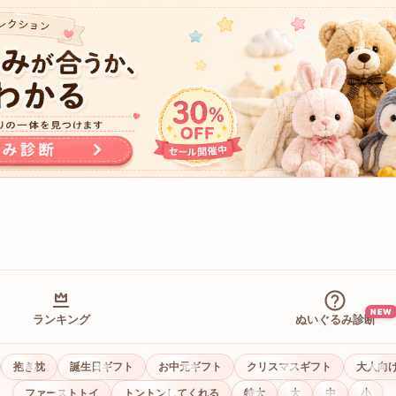
NEW
ランキング
ぬいぐるみ診断
抱き枕
誕生日ギフト
お中元ギフト
クリスマスギフト
大人向
ファーストトイ
トントンしてくれる
特大
大
中
小