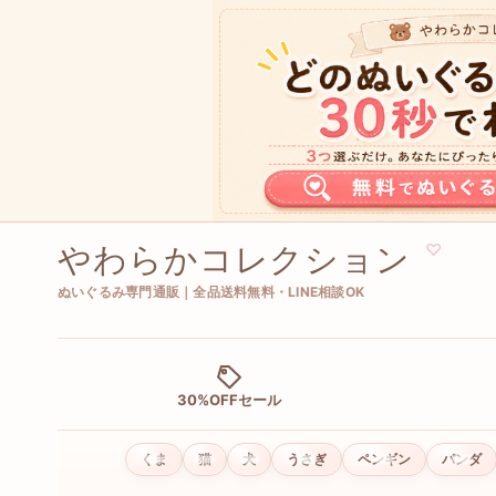
やわらかコレクション
♡
ぬいぐるみ専門通販｜全品送料無料・LINE相談OK
30%OFFセール
くま
猫
犬
うさぎ
ペンギン
パンダ