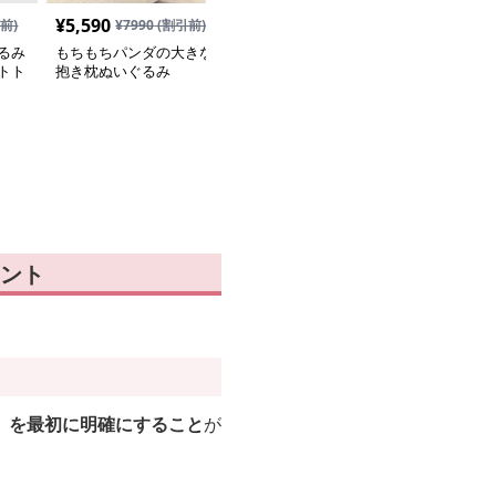
¥
5,590
¥
5,590
前)
¥
7990
(割引前)
¥
7990
(割引前)
るみ
もちもちパンダの大きな
雪の結晶マフラー付き大
トト
抱き枕ぬいぐるみ
きなしろくまぬいぐるみ
にお
抱き枕
ント
」を最初に明確にすること
が