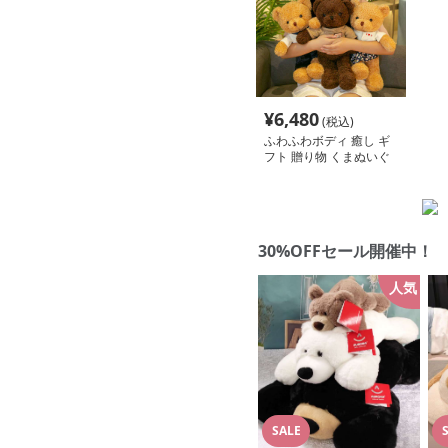
¥
6,480
(税込)
ふわふわボディ 癒し ギ
フト 贈り物 くまぬいぐ
るみ
30%OFFセール開催中！
人気
SALE