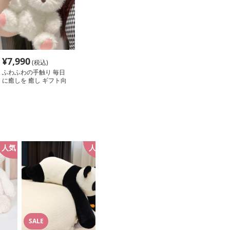
¥
7,990
(税込)
ふわふわの手触り 毎日
に癒しを 癒し ギフト向
け くまぬいぐるみ
人気
人気
SALE
SALE