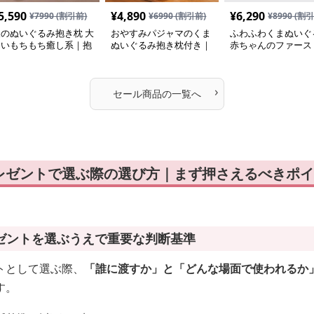
5,590
¥
4,890
¥
6,290
¥
7990
(割引前)
¥
6990
(割引前)
¥
8990
(割引
犬のぬいぐるみ抱き枕 大
おやすみパジャマのくま
ふわふわくまぬいぐ
きいもちもち癒し系｜抱
ぬいぐるみ抱き枕付き｜
赤ちゃんのファース
いて寝たい方におすすめ
抱いて寝たい方におすす
イ｜抱いて寝たい方
ぬいぐるみギフト
めのふわふわぬいぐるみ
すすめ
ギフト
›
セール商品の一覧へ
レゼントで選ぶ際の選び方｜まず押さえるべきポイ
ゼントを選ぶうえで重要な判断基準
トとして選ぶ際、
「誰に渡すか」と「どんな場面で使われるか
す。