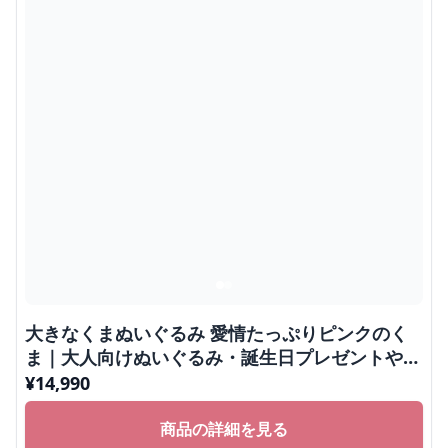
大きなくまぬいぐるみ 愛情たっぷりピンクのく
ま｜大人向けぬいぐるみ・誕生日プレゼントや癒
しギフトに人気
¥
14,990
商品の詳細を見る