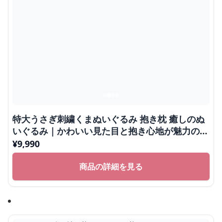
特大うさぎ刺繍くまぬいぐるみ 抱き枕 癒しのぬ
いぐるみ｜かわいい見た目と抱き心地が魅力のぬ
いぐるみギフト
¥
9,990
商品の詳細を見る