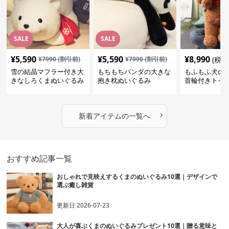
くまぬいぐるみ 新着アイテム
人気
SALE
SALE
¥
5,590
¥
5,590
¥
8,990
¥
7990
(割引前)
¥
7990
(割引前)
(税込
雪の結晶マフラー付き大
もちもちパンダの大きな
もふもふ犬の
きなしろくまぬいぐるみ
抱き枕ぬいぐるみ
首輪付きトイ
抱き枕
かわいい見た
地が魅力のぬ
フト
›