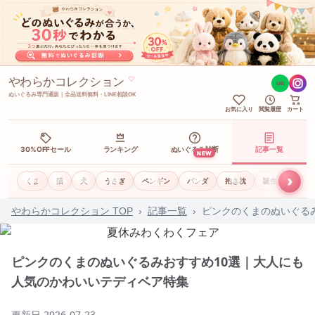
やわらかコレクション
♡
LINE
ぬいぐるみ専門通販｜全品送料無料・LINE相談OK
お気に入り
閲覧履歴
カート
30%OFFセール
ランキング
ぬいぐるみ診断
記事一覧
NEW
›
くま
猫
犬
うさぎ
ペンギン
パンダ
抱き枕
誕生日ギフト
やわらかコレクション TOP
›
記事一覧
›
ピンクのくまのぬいぐる
ピンクのくまのぬいぐるみおすすめ10選｜大人にも
人気のかわいいテディベア特集
更新日
2026-07-23