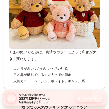
③ 顔・カラー｜好みに合う“推し顔”を選ぶ
今だけお得な限定セール
30%OFFセール
SALE
セール会場へ行く
›
開催中
対象商品を今すぐチェック
くまのぬいぐるみは、表情やカラーによって印象が大