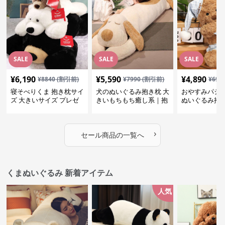
SALE
SALE
SALE
¥
6,190
¥
5,590
¥
4,890
¥
8840
(割引前)
¥
7990
(割引前)
¥
699
寝そべりくま 抱き枕サイ
犬のぬいぐるみ抱き枕 大
おやすみパジ
ズ 大きいサイズ プレゼ
きいもちもち癒し系｜抱
ぬいぐるみ抱
ント
いて寝たい方におすすめ
抱いて寝たい
ぬいぐるみギフト
めのふわふわ
ギフト
›
セール商品の一覧へ