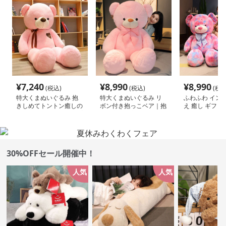
¥
7,240
¥
8,990
¥
8,990
(税込)
(税込)
(税込
特大くまぬいぐるみ 抱
特大くまぬいぐるみ リ
ふわふわ イン
きしめてトントン癒しの
ボン付き抱っこベア｜抱
え 癒し ギフト
クマ｜記念日や誕生日プ
いて寝たい方におすすめ
ぬいぐるみ
レゼントにも
のもちもちぬいぐるみギ
フト
30%OFFセール開催中！
人気
人気