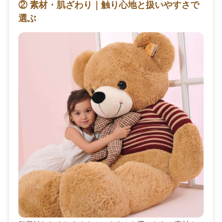
サイズを選ぶことが大切です。
飾りやすい：
15〜20cm
抱っこ用：
25〜35cm
存在感重視：
40cm以上
子ども用は
軽さ
もチェック
② 素材・肌ざわり｜触り心地と扱いやすさで
選ぶ