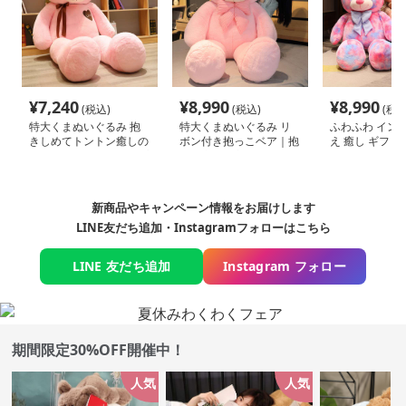
¥
7,240
¥
8,990
¥
8,990
(税込)
(税込)
(税込
特大くまぬいぐるみ 抱
特大くまぬいぐるみ リ
ふわふわ イン
きしめてトントン癒しの
ボン付き抱っこベア｜抱
え 癒し ギフト
クマ｜記念日や誕生日プ
いて寝たい方におすすめ
ぬいぐるみ
レゼントにも
のもちもちぬいぐるみギ
フト
新商品やキャンペーン情報をお届けします
LINE友だち追加・Instagramフォローはこちら
LINE 友だち追加
Instagram フォロー
期間限定30%OFF開催中！
人気
人気