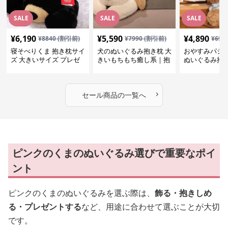
SALE
SALE
SALE
¥
6,190
¥
5,590
¥
4,890
¥
8840
(割引前)
¥
7990
(割引前)
¥
699
寝そべりくま 抱き枕サイ
犬のぬいぐるみ抱き枕 大
おやすみパジ
ズ 大きいサイズ プレゼ
きいもちもち癒し系｜抱
ぬいぐるみ抱
ント
いて寝たい方におすすめ
抱いて寝たい
ぬいぐるみギフト
めのふわふわ
ギフト
›
セール商品の一覧へ
ピンクのくまのぬいぐるみ選びで重要なポイ
ント
ピンクのくまのぬいぐるみを選ぶ際は、
飾る・抱きしめ
る・プレゼントする
など、用途に合わせて選ぶことが大切
です。