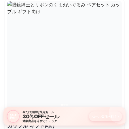
今だけお得な限定セール
30%OFFセール
SALE
セール会場へ行く
›
眼鏡紳士とリボンのくまぬいぐるみ ペアセット
開催中
対象商品を今すぐチェック
カップル ギフト向け