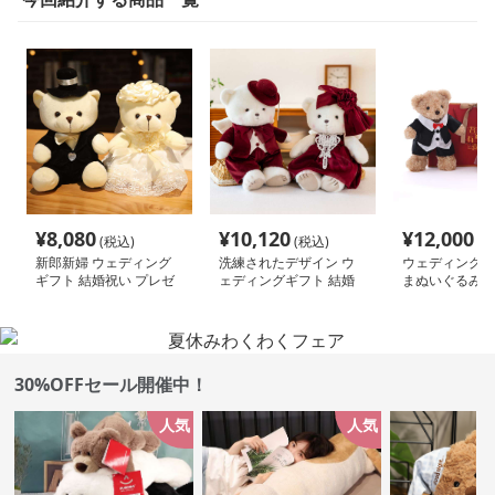
¥
8,080
¥
10,120
¥
12,000
(税込)
(税込)
(税
新郎新婦 ウェディング
洗練されたデザイン ウ
ウェディング衣
ギフト 結婚祝い プレゼ
ェディングギフト 結婚
まぬいぐるみセ
ント くまぬいぐるみ
祝い くまぬいぐるみ
30%OFFセール開催中！
人気
人気