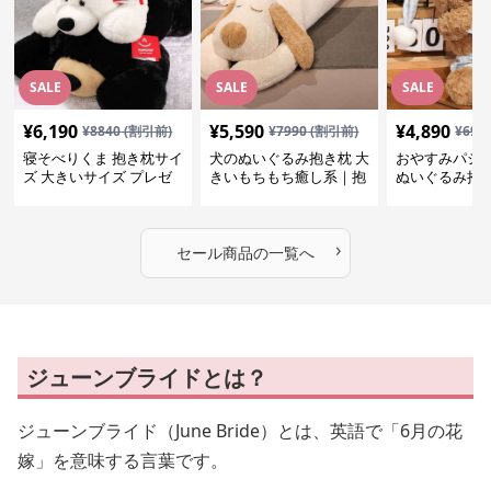
SALE
SALE
SALE
¥
6,190
¥
5,590
¥
4,890
¥
8840
(割引前)
¥
7990
(割引前)
¥
699
寝そべりくま 抱き枕サイ
犬のぬいぐるみ抱き枕 大
おやすみパジ
ズ 大きいサイズ プレゼ
きいもちもち癒し系｜抱
ぬいぐるみ抱
ント
いて寝たい方におすすめ
抱いて寝たい
ぬいぐるみギフト
めのふわふわ
ギフト
›
セール商品の一覧へ
ジューンブライドとは？
ジューンブライド（June Bride）とは、英語で「6月の花
嫁」を意味する言葉です。