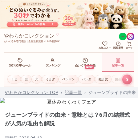
やわらかコレクション
♡
LINE
ぬいぐるみ専門通販｜全品送料無料・LINE相談OK
お気に入り
閲覧履歴
カート
30%OFFセール
ランキング
ぬいぐるみ診断
記事一覧
NEW
›
くま
猫
犬
うさぎ
ペンギン
パンダ
抱き枕
誕生日ギフト
やわらかコレクション TOP
›
記事一覧
›
ジューンブライドの由来
ジューンブライドの由来・意味とは？6月の結婚式
が人気の理由も解説
更新日
2026-06-18