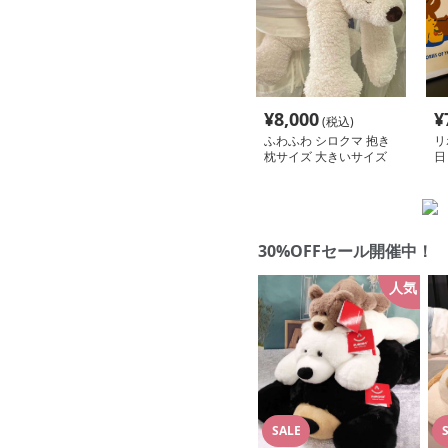
¥
8,000
¥
(税込)
ふわふわ シロクマ 抱き
リ
枕サイズ 大きいサイズ
日
くまぬいぐるみ｜かわい
ぐ
い見た目と抱き心地が魅
力のぬいぐるみギフト
30%OFFセール開催中！
人気
SALE