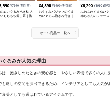
5,590
¥
4,890
¥
6,290
¥
7990
(割引前)
¥
6990
(割引前)
¥
8990
(割引
犬のぬいぐるみ抱き枕 大
おやすみパジャマのくま
ふわふわくまぬいぐ
きいもちもち癒し系｜抱
ぬいぐるみ抱き枕付き｜
赤ちゃんのファース
いて寝たい方におすすめ
抱いて寝たい方におすす
イ｜抱いて寝たい方
ぬいぐるみギフト
めのふわふわぬいぐるみ
すすめ
ギフト
›
セール商品の一覧へ
いぐるみが人気の理由
みは、抱きしめたときの安心感と、やさしい表情で多くの人に
でも癒しの空間を演出できるため、インテリアとしても人気が
ご褒美としても選ばれているアイテムです。