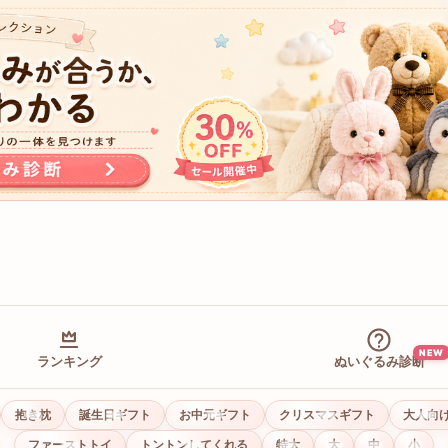
NEW
ランキング
ぬいぐるみ診断
抱き枕
誕生日ギフト
お中元ギフト
クリスマスギフト
大人向
ファーストトイ
トントンしてくれる
特大
大
中
小