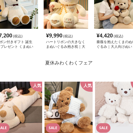
7,200
¥
9,990
¥
4,420
(税込)
(税込)
(税込)
ボン付きギフト 誕生
ハートリボンの大きなく
薔薇を抱えたくまのぬ
 プレゼント くまぬい
まぬいぐるみ抱き枕｜大
ぐるみ｜大人向けぬい
るみ #383
人向けぬいぐるみ・誕生
るみ・誕生日プレゼン
日プレゼントや癒しギフ
や癒しギフトに人気
トに人気
人気
人気
SALE
SALE
SALE