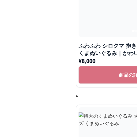
ふわふわ シロクマ 抱
くまぬいぐるみ｜かわ
魅力のぬいぐるみギフ
¥
8,000
商品の