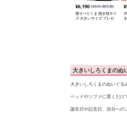
¥
6,190
¥
¥
8840
(割引前)
寝そべりくま 抱き枕サイ
ズ 大きいサイズ プレゼ
ント
大きいしろくまのぬ
大きいしろくまのぬいぐる
ベッドやソファに置くだけ
誕生日や記念日、自分への