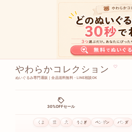
やわらかコレクション
♡
ぬいぐるみ専門通販｜全品送料無料・LINE相談OK
30%OFFセール
くま
猫
犬
うさぎ
ペンギン
パンダ