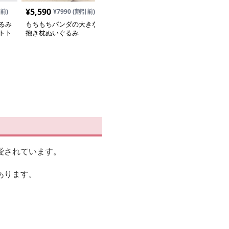
¥
5,590
¥
5,590
前)
¥
7990
(割引前)
¥
7990
(割引前)
るみ
もちもちパンダの大きな
雪の結晶マフラー付き大
トト
抱き枕ぬいぐるみ
きなしろくまぬいぐるみ
にお
抱き枕
愛されています。
あります。