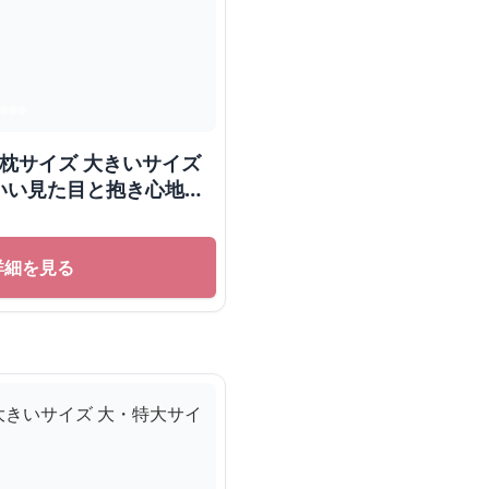
き枕サイズ 大きいサイズ
いい見た目と抱き心地が
ト
詳細を見る